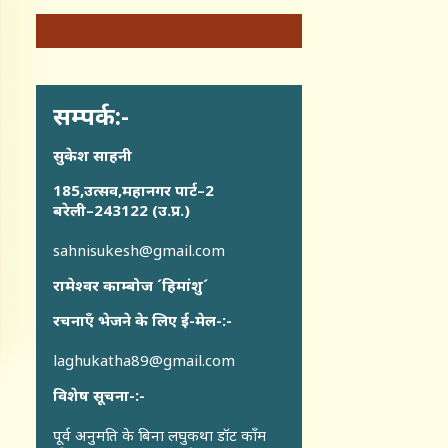
सम्पर्क:-
सुकेश साहनी
185,उत्सव,महानगर पार्ट–2
बरेली–243122 (उ.प्र.)
sahnisukesh@gmail.com
रामेश्वर काम्बोज ´हिमांशु´
रचनाएँ भेजने के लिए ई-मेल-:-
laghukatha89@gmail.com
विशेष सूचना-:-
पूर्व अनुमति के बिना लघुकथा डॉट कॉंम