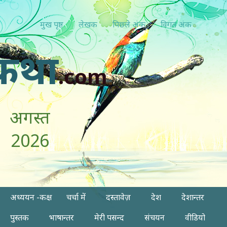
मुख पृष्ठ
लेखक
पिछ्ले अंक
विगत अंक
कथा
.com
अगस्त
2026
अध्ययन -कक्ष
चर्चा में
दस्तावेज़
देश
देशान्तर
पुस्तक
भाषान्तर
मेरी पसन्द
संचयन
वीडियो