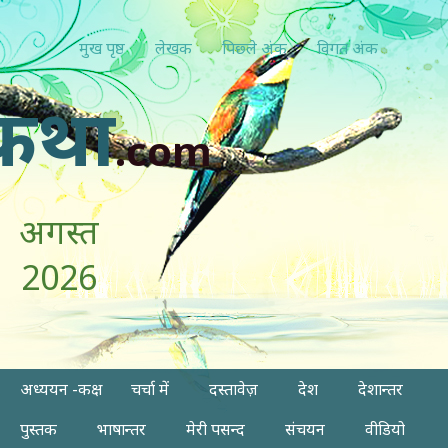
मुख पृष्ठ
लेखक
पिछ्ले अंक
विगत अंक
कथा
.com
अगस्त
2026
अध्ययन -कक्ष
चर्चा में
दस्तावेज़
देश
देशान्तर
पुस्तक
भाषान्तर
मेरी पसन्द
संचयन
वीडियो