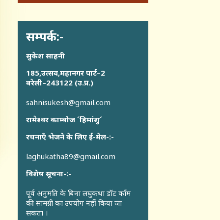
सम्पर्क:-
सुकेश साहनी
185,उत्सव,महानगर पार्ट–2
बरेली–243122 (उ.प्र.)
sahnisukesh@gmail.com
रामेश्वर काम्बोज ´हिमांशु´
रचनाएँ भेजने के लिए ई-मेल-:-
laghukatha89@gmail.com
विशेष सूचना-:-
पूर्व अनुमति के बिना लघुकथा डॉट कॉंम
की सामग्री का उपयोग नहीं किया जा
सकता ।