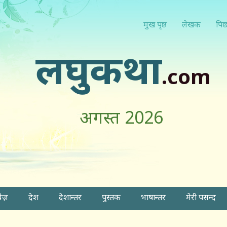
मुख पृष्ठ
लेखक
पिछ
लघुकथा
.com
अगस्त 2026
वेज़
देश
देशान्तर
पुस्तक
भाषान्तर
मेरी पसन्द