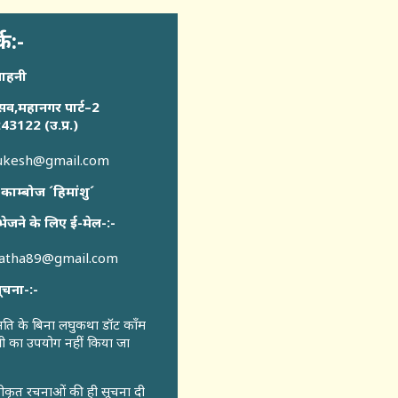
्क:-
साहनी
सव,महानगर पार्ट–2
43122 (उ.प्र.)
sukesh@gmail.com
 काम्बोज ´हिमांशु´
भेजने के लिए ई-मेल-:-
katha89@gmail.com
ूचना-:-
ुमति के बिना लघुकथा डॉट कॉंम
री का उपयोग नहीं किया जा
वीकृत रचनाओं की ही सूचना दी