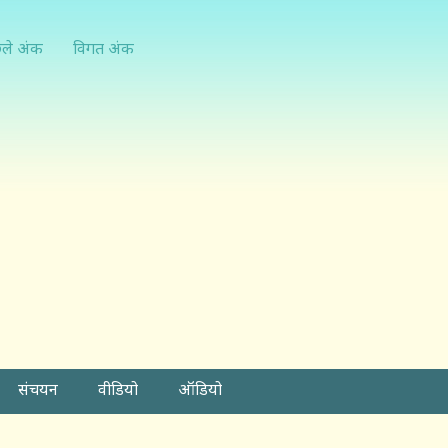
्ले अंक
विगत अंक
संचयन
वीडियो
ऑडियो