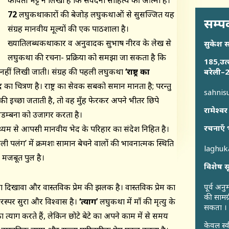
कविता भट्ट ने लिखा है कि संवेदना साहित्य की आत्मा है।
72
लघुकथाकारों की बेजोड़ लघुकथाओं से सुसज्जित यह
सम्पर
संग्रह मानवीय मूल्यों की एक पाठशाला है।
ख्यातिलब्धकथाकार व अनुवादक सुभाष नीरव के लेख से
सुकेश 
लघुकथा की रचना- प्रक्रिया को समझा जा सकता है कि
185,उत्
 नहीं लिखी जाती। संग्रह की पहली लघुकथा
‘
राष्ट्र का
बरेली–2
ा चित्रण है। राष्ट्र का सेवक सबको समान मानता है; परन्तु
sahni
ी इच्छा जताती है, तो वह मुँह फेरकर अपने भीतर छिपे
रामेश्वर
म्बना को उजागर करता है।
रचनाएँ 
ाध्यम से आपसी मानवीय भेद के परिहार का संदेश निहित है।
ी पलंग’ में क्रमशः सामान बेचने वालों की भावनात्मक स्थिति
laghu
एक मजबूत पुल है।
विशेष स
का दिखावा और वास्तविक प्रेम की झलक है। वास्तविक प्रेम का
पूर्व अन
की सामग्
स्पर सुरक्षा और विश्वास है।
‘
त्याग
’
लघुकथा में माँ की मृत्यु के
सकता ।
ा त्याग करते हैं, लेकिन छोटे बेटे का अपने काम में से समय
केवल स्