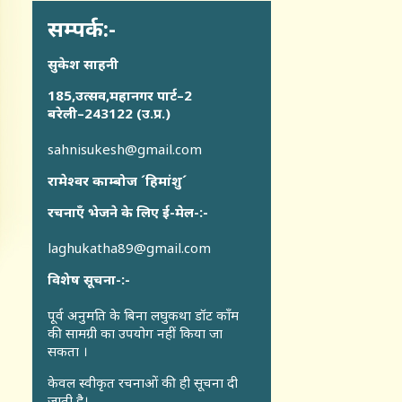
सम्पर्क:-
सुकेश साहनी
185,उत्सव,महानगर पार्ट–2
बरेली–243122 (उ.प्र.)
sahnisukesh@gmail.com
रामेश्वर काम्बोज ´हिमांशु´
रचनाएँ भेजने के लिए ई-मेल-:-
laghukatha89@gmail.com
विशेष सूचना-:-
पूर्व अनुमति के बिना लघुकथा डॉट कॉंम
की सामग्री का उपयोग नहीं किया जा
सकता ।
केवल स्वीकृत रचनाओं की ही सूचना दी
जाती है।