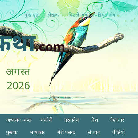
मुख पृष्ठ
लेखक
पिछ्ले अंक
विगत अंक
कथा
.com
अगस्त
2026
अध्ययन -कक्ष
चर्चा में
दस्तावेज़
देश
देशान्तर
पुस्तक
भाषान्तर
मेरी पसन्द
संचयन
वीडियो