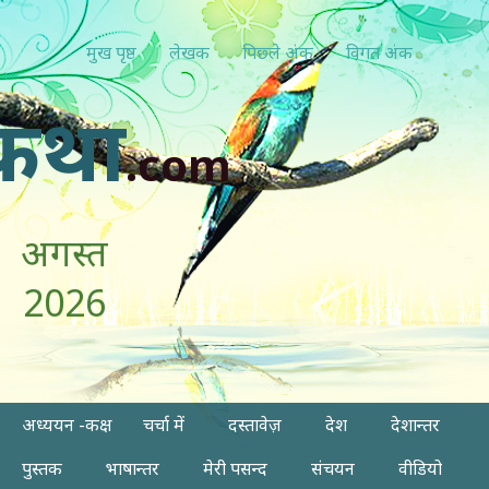
मुख पृष्ठ
लेखक
पिछ्ले अंक
विगत अंक
कथा
.com
अगस्त
2026
अध्ययन -कक्ष
चर्चा में
दस्तावेज़
देश
देशान्तर
पुस्तक
भाषान्तर
मेरी पसन्द
संचयन
वीडियो