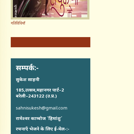
गतिविधियाँ
सम्पर्क:-
सुकेश साहनी
185,उत्सव,महानगर पार्ट–2
बरेली–243122 (उ.प्र.)
sahnisukesh@gmail.com
रामेश्वर काम्बोज ´हिमांशु´
रचनाएँ भेजने के लिए ई-मेल-:-