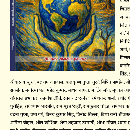
पौडेल,
चित्त
जनकज
जिज्ञा
नलिनी 
निवेदि
शर्मा,
मित्तल
कतरिय
सिंह, 
श्रीवास्तव ‘शुभ्र’, बलराम अग्रवाल, बालकृष्ण गुप्ता ‘गुरु’, बिपिन पाण्डेय
सक्सेना, मनोरमा पंत, महेंद्र कुमार, माधव नागदा, मार्टिन जॉन, मृणाल
योगराज प्रभाकर, रजनीश दीक्षित, रतन चंद ‘रत्नेश’, रमेशचन्द्र शर्मा, रशीद गौर
पुरोहित, राधेश्याम भारतीय, राम मूरत ‘राही’, रामकुमार घोटड़, रामेश्वर क
वंदना गुप्ता, वर्षा गर्ग, विनय कुमार सिंह, विनोद सिल्ला, विभा रानी श्रीव
शर्मिला चौहान, शील कौशिक, शेख़ शहज़ाद उस्मानी, शोभा गोयल,श्याम सुंदर 