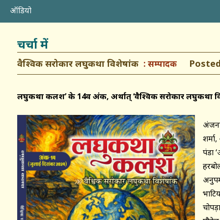
ऑडियो
चर्चा में
वैश्विक सरोकार लघुकथा विशेषांक
Posted: 
सम्पादक
लघुकथा कलश’ के 14वें अंक, अर्थात् ‘वैश्विक सरोकार लघुकथा 
अंजना
शर्मा
पंडा 
हरबोला
अनुपम
भाटि
चोपड़