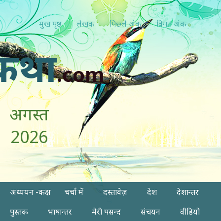
मुख पृष्ठ
लेखक
पिछ्ले अंक
विगत अंक
कथा
.com
अगस्त
2026
अध्ययन -कक्ष
चर्चा में
दस्तावेज़
देश
देशान्तर
पुस्तक
भाषान्तर
मेरी पसन्द
संचयन
वीडियो