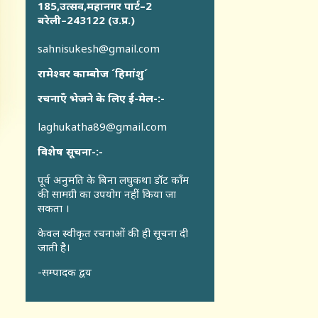
185,उत्सव,महानगर पार्ट–2
बरेली–243122 (उ.प्र.)
sahnisukesh@gmail.com
रामेश्वर काम्बोज ´हिमांशु´
रचनाएँ भेजने के लिए ई-मेल-:-
laghukatha89@gmail.com
विशेष सूचना-:-
पूर्व अनुमति के बिना लघुकथा डॉट कॉंम
की सामग्री का उपयोग नहीं किया जा
सकता ।
केवल स्वीकृत रचनाओं की ही सूचना दी
जाती है।
-सम्पादक द्वय