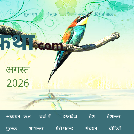
मुख पृष्ठ
लेखक
पिछ्ले अंक
विगत अंक
कथा
.com
अगस्त
2026
अध्ययन -कक्ष
चर्चा में
दस्तावेज़
देश
देशान्तर
पुस्तक
भाषान्तर
मेरी पसन्द
संचयन
वीडियो