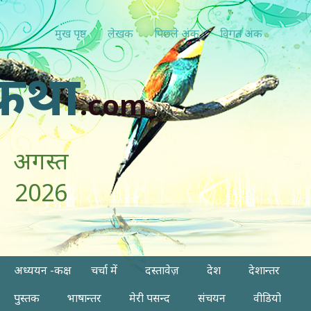
मुख पृष्ठ
लेखक
पिछ्ले अंक
विगत अंक
कथा
.com
अगस्त
2026
अध्ययन -कक्ष
चर्चा में
दस्तावेज़
देश
देशान्तर
पुस्तक
भाषान्तर
मेरी पसन्द
संचयन
वीडियो