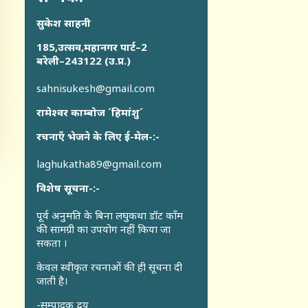
सुकेश साहनी
185,उत्सव,महानगर पार्ट–2
बरेली–243122 (उ.प्र.)
sahnisukesh@gmail.com
रामेश्वर काम्बोज ´हिमांशु´
रचनाएँ भेजने के लिए ई-मेल-:-
laghukatha89@gmail.com
विशेष सूचना-:-
पूर्व अनुमति के बिना लघुकथा डॉट कॉंम
की सामग्री का उपयोग नहीं किया जा
सकता ।
केवल स्वीकृत रचनाओं की ही सूचना दी
जाती है।
-सम्पादक द्वय