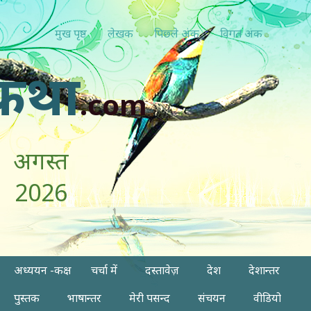
मुख पृष्ठ
लेखक
पिछ्ले अंक
विगत अंक
कथा
.com
अगस्त
2026
अध्ययन -कक्ष
चर्चा में
दस्तावेज़
देश
देशान्तर
पुस्तक
भाषान्तर
मेरी पसन्द
संचयन
वीडियो