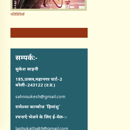
गतिविधियाँ
सम्पर्क:-
सुकेश साहनी
185,उत्सव,महानगर पार्ट–2
बरेली–243122 (उ.प्र.)
sahnisukesh@gmail.com
रामेश्वर काम्बोज ´हिमांशु´
रचनाएँ भेजने के लिए ई-मेल-:-
laghukatha89@gmail.com