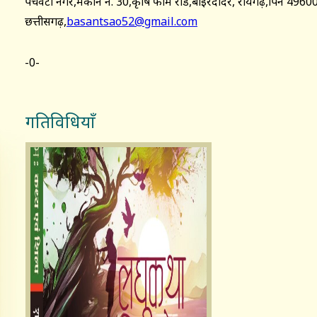
पंचवटी नगर,मकान नं. 30,कृषि फार्म रोड,बोईरदादर, रायगढ़,पिन 4960
छत्तीसगढ़,
basantsao52@gmail.com
-0-
गतिविधियाँ