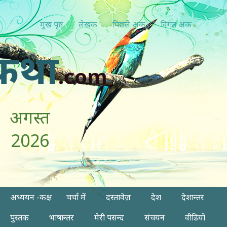
मुख पृष्ठ
लेखक
पिछ्ले अंक
विगत अंक
कथा
.com
अगस्त
2026
अध्ययन -कक्ष
चर्चा में
दस्तावेज़
देश
देशान्तर
पुस्तक
भाषान्तर
मेरी पसन्द
संचयन
वीडियो