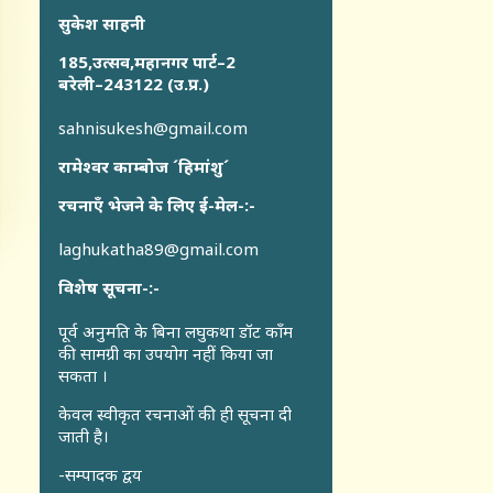
सुकेश साहनी
185,उत्सव,महानगर पार्ट–2
बरेली–243122 (उ.प्र.)
sahnisukesh@gmail.com
रामेश्वर काम्बोज ´हिमांशु´
रचनाएँ भेजने के लिए ई-मेल-:-
laghukatha89@gmail.com
विशेष सूचना-:-
पूर्व अनुमति के बिना लघुकथा डॉट कॉंम
की सामग्री का उपयोग नहीं किया जा
सकता ।
केवल स्वीकृत रचनाओं की ही सूचना दी
जाती है।
-सम्पादक द्वय