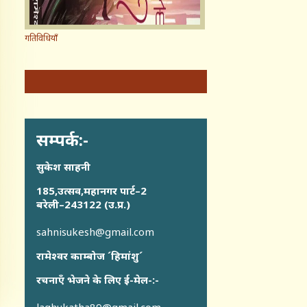
गतिविधियाँ
सम्पर्क:-
सुकेश साहनी
185,उत्सव,महानगर पार्ट–2
बरेली–243122 (उ.प्र.)
sahnisukesh@gmail.com
रामेश्वर काम्बोज ´हिमांशु´
रचनाएँ भेजने के लिए ई-मेल-:-