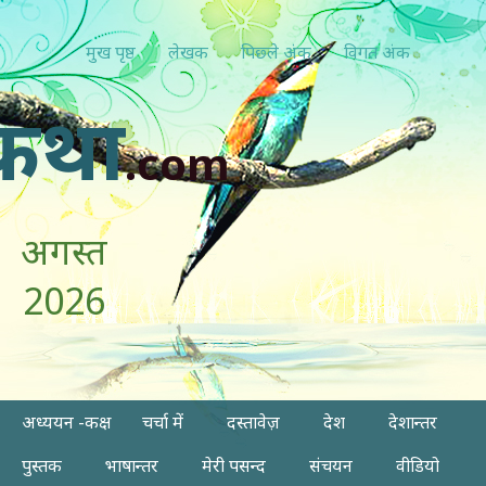
मुख पृष्ठ
लेखक
पिछ्ले अंक
विगत अंक
कथा
.com
अगस्त
2026
अध्ययन -कक्ष
चर्चा में
दस्तावेज़
देश
देशान्तर
पुस्तक
भाषान्तर
मेरी पसन्द
संचयन
वीडियो