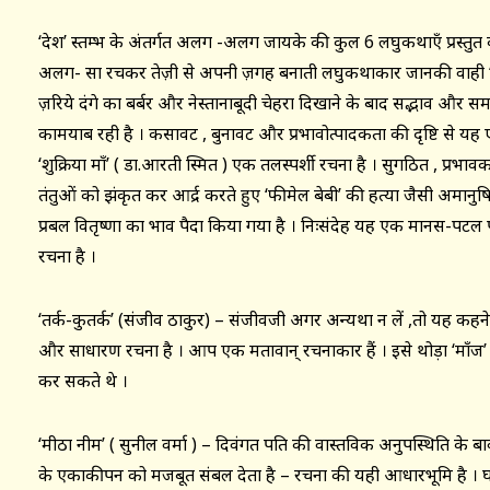
‘देश’ स्तम्भ के अंतर्गत अलग -अलग जायके की कुल 6 लघुकथाएँ प्रस्तुत क
अलग- सा रचकर तेज़ी से अपनी ज़गह बनाती लघुकथाकार जानकी वाही ‘चार हा
ज़रिये दंगे का बर्बर और नेस्तानाबूदी चेहरा दिखाने के बाद सद्भाव और स
कामयाब रही है । कसावट , बुनावट और प्रभावोत्पादकता की दृष्टि से यह एक
‘शुक्रिया माँ’ ( डा.आरती स्मित ) एक तलस्पर्शी रचना है । सुगठित , प्रभाव
तंतुओं को झंकृत कर आर्द्र करते हुए ‘फीमेल बेबी’ की हत्या जैसी अमानु
प्रबल वितृष्णा का भाव पैदा किया गया है । निःसंदेह यह एक मानस-पट
रचना है ।
‘तर्क-कुतर्क’ (संजीव ठाकुर) – संजीवजी अगर अन्यथा न लें ,तो यह कहन
और साधारण रचना है । आप एक क्षमतावान् रचनाकार हैं । इसे थोड़ा ‘माँज
कर सकते थे ।
‘मीठा नीम’ ( सुनील वर्मा ) – दिवंगत पति की वास्तविक अनुपस्थिति के
के एकाकीपन को मजबूत संबल देता है – रचना की यही आधारभूमि है ।