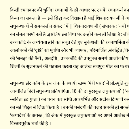
किसी रचनाकार की चुनिंदा रचनाओं के ही आधार पर उसके रचनाकर्म
किया जा सकता है — इसे सिद्ध कर दिखाया है भाई शिवनारायणजी ने 
लघुकथाओं में समकालीन संकट ‘ में | शिवनारायणजी ( संपादक : ‘नय
का लेबल चस्पाँ नहीं है ,इसलिए इस विधा पर उन्होंने कम ही लिखा है ; ले
उच्चकोटि के अध्येयता होने का सबूत देते हुए सुकेशजी की रचनाधर्मित
आलोचकों की ‘दृष्टि’ को पूर्वापेक्षा और भी व्यापक , परिमार्जित ,संवर्द्धित 
की ‘समझ’ की पैनी , अंतर्दृष्टि , उच्चकोटि की उपयुक्त समर्थ आलोचकीय भ
शिल्पी के सृजनकर्म की पड़ताल करता यह आलेख सचमुच मील का पत्थर
लघुकथा डॉट कॉम के इस अंक के स्थायी स्तम्भ ‘मेरी पसंद’ में प्रो.स्मृति शु
आयोजित हिंदी लघुकथा प्रतियोगिता ,18 की दो पुरस्कृत लघुकथाओं ( ‘को
-सविता इंद्र गुप्ता ) का चयन कर संक्षिप्त ,सारगर्भित और सटीक टिप्पणी 
का बड़े शिद्दत से ज़िक्र किया है । उनकी पसंदगी की वज़ह सबकी हो सकती
‘कथादेश’ के अगस्त ,18 अंक में पुरस्कृत लघुकथाओं पर अपने आलेख में
विस्तारपूर्वक चर्चा की है ।