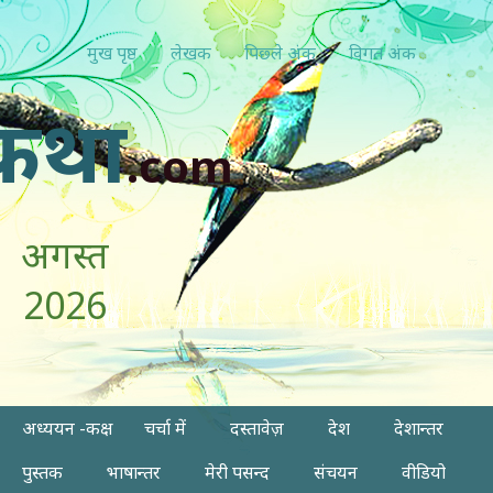
मुख पृष्ठ
लेखक
पिछ्ले अंक
विगत अंक
कथा
.com
अगस्त
2026
अध्ययन -कक्ष
चर्चा में
दस्तावेज़
देश
देशान्तर
पुस्तक
भाषान्तर
मेरी पसन्द
संचयन
वीडियो