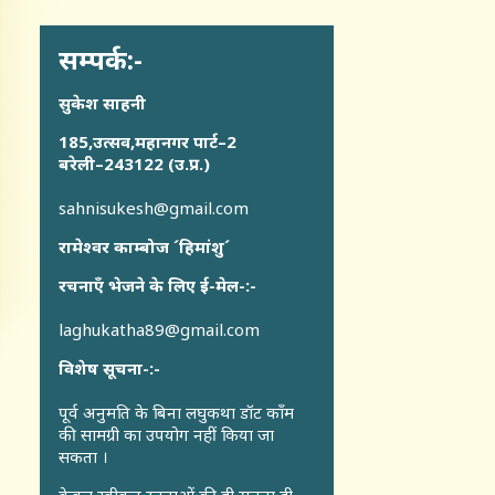
सम्पर्क:-
सुकेश साहनी
185,उत्सव,महानगर पार्ट–2
बरेली–243122 (उ.प्र.)
sahnisukesh@gmail.com
रामेश्वर काम्बोज ´हिमांशु´
रचनाएँ भेजने के लिए ई-मेल-:-
laghukatha89@gmail.com
विशेष सूचना-:-
पूर्व अनुमति के बिना लघुकथा डॉट कॉंम
की सामग्री का उपयोग नहीं किया जा
सकता ।