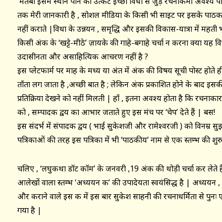
मर्तबा इसमें स्थान पाने की उत्कट इच्छा विधा से जुड़े रचनाकर्मी अवश्य 
तक मेरी जानकारी है , सोशल मीडिया के किसी भी साइट पर इसके पा
नहीं कराते |विधा के उन्नयन , समृद्धि और इसकी विकास-यात्रा में महती 
किसी अंक के ‘खट्टे-मीठे’ ज़ायके की गाहे-बगाहे चर्चा न करना क्या यह वि
उदासीनता और असाहित्यिक आचरण नहीं है ?
इस प्लेटफार्म पर माह के मध्य या अंत में अंक की विषय सूची पोस्ट होत
ताँता लग जाता है ,अच्छी बात है ; लेकिन अंक प्रकाशित होने के बाद इ
प्रतिक्रिया देखने को नहीं मिलती | हाँ , इतना अवश्य होता है कि रचना
को , सम्पादक द्वय का आभार जताते हुए इस मंच पर ‘चेप’ देते हैं | बस!
इस संदर्भ में संपादक द्वय ( भाई सुकेशजी और रामेश्वरजी ) को विनम्र सुझाव
पत्रिकाओं की तरह इस पत्रिका में भी ‘पाठकीय’ नाम से एक स्तम्भ की 
चलिए , ‘लघुकथा डॉट कॉम’ के जनवरी ,19 अंक की थोड़ी चर्चा कर लेते
आलेखों वाला स्तम्भ ‘अध्ययन कक्ष’ की उपादेयता स्वयंसिद्ध है | अध्ययन 
और कराने वाले इस कक्ष में इस बार सुकेश साहनी की रचनाधर्मिता से पुनः 
गया है |