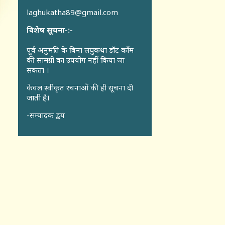
laghukatha89@gmail.com
विशेष सूचना-:-
पूर्व अनुमति के बिना लघुकथा डॉट कॉंम
की सामग्री का उपयोग नहीं किया जा
सकता ।
केवल स्वीकृत रचनाओं की ही सूचना दी
जाती है।
-सम्पादक द्वय