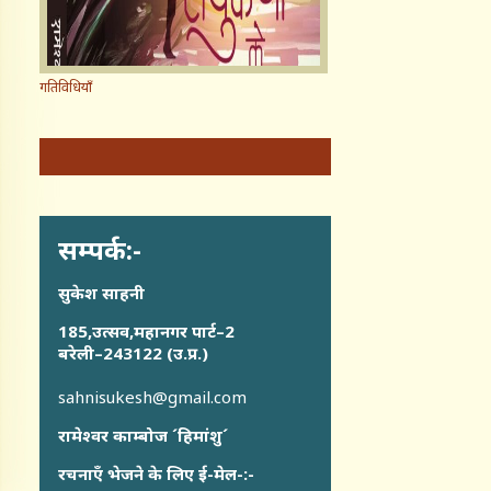
गतिविधियाँ
सम्पर्क:-
सुकेश साहनी
185,उत्सव,महानगर पार्ट–2
बरेली–243122 (उ.प्र.)
sahnisukesh@gmail.com
रामेश्वर काम्बोज ´हिमांशु´
रचनाएँ भेजने के लिए ई-मेल-:-