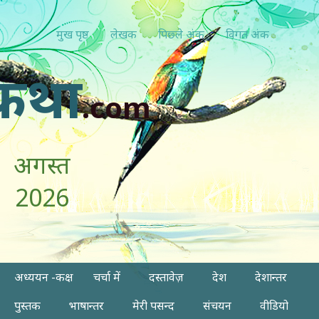
मुख पृष्ठ
लेखक
पिछ्ले अंक
विगत अंक
कथा
.com
अगस्त
2026
अध्ययन -कक्ष
चर्चा में
दस्तावेज़
देश
देशान्तर
पुस्तक
भाषान्तर
मेरी पसन्द
संचयन
वीडियो