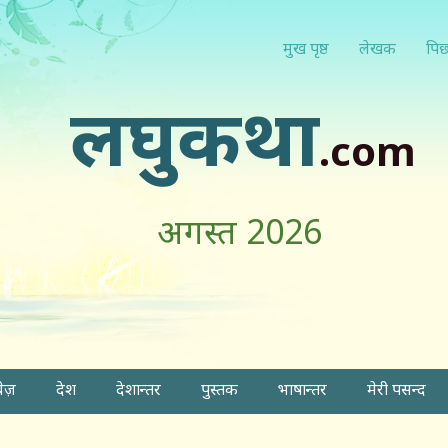
मुख पृष्ठ
लेखक
पिछ
लघुकथा
.com
अगस्त 2026
वेज़
देश
देशान्तर
पुस्तक
भाषान्तर
मेरी पसन्द