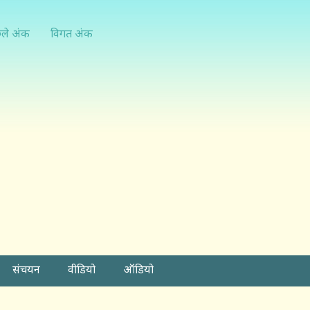
्ले अंक
विगत अंक
संचयन
वीडियो
ऑडियो