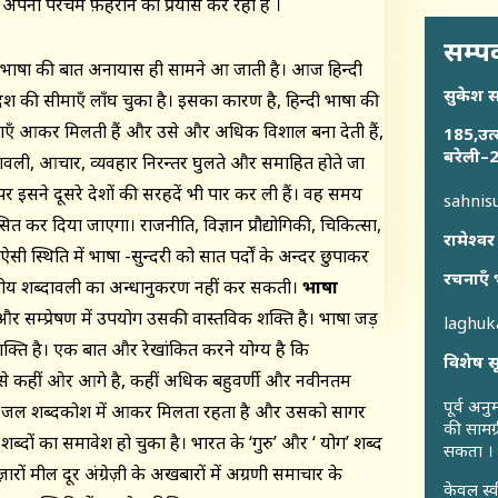
 अपना परचम फ़हराने का प्रयास कर रही है ।
सम्पर
ी भाषा की बात अनायास ही सामने आ जाती है। आज हिन्दी
सुकेश 
ेश की सीमाएँ लाँघ चुका है। इसका कारण है, हिन्दी भाषा की
राएँ आकर मिलती हैं और उसे और अधिक विशाल बना देती हैं,
185,उत्
बरेली–2
ावली, आचार, व्यवहार निरन्तर घुलते और समाहित होते जा
बनने पर इसने दूसरे देशों की सरहदें भी पार कर ली हैं। वह समय
sahni
सित कर दिया जाएगा। राजनीति, विज्ञान प्रौद्योगिकी, चिकित्सा,
रामेश्वर
ं। ऐसी स्थिति में भाषा -सुन्दरी को सात पर्दों के अन्दर छुपाकर
रचनाएँ 
ीय शब्दावली का अन्धानुकरण नहीं कर सकती।
भाषा
सम्प्रेषण में उपयोग उसकी वास्तविक शक्ति है। भाषा जड़
laghu
क्ति है। एक बात और रेखांकित करने योग्य है कि
विशेष स
से कहीं ओर आगे है, कहीं अधिक बहुवर्णी और नवीनतम
पूर्व अन
का जल शब्दकोश में आकर मिलता रहता है और उसको सागर
की सामग्
र शब्दों का समावेश हो चुका है। भारत के ‘गुरु’ और ‘ योग’ शब्द
सकता ।
ं मील दूर अंग्रेज़ी के अखबारों में अग्रणी समाचार के
केवल स्