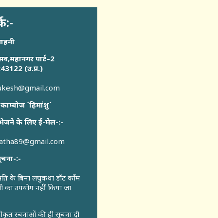
्क:-
साहनी
सव,महानगर पार्ट–2
43122 (उ.प्र.)
sukesh@gmail.com
 काम्बोज ´हिमांशु´
भेजने के लिए ई-मेल-:-
katha89@gmail.com
ूचना-:-
ुमति के बिना लघुकथा डॉट कॉंम
री का उपयोग नहीं किया जा
वीकृत रचनाओं की ही सूचना दी