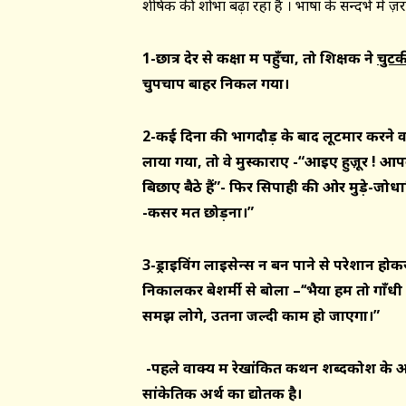
शीर्षक की शोभा बढ़ा रहा है । भाषा के सन्दर्भ में 
1-
छात्र देर से कक्षा में पहुँचा
, तो शिक्षक ने
चुटक
चुपचाप बाहर निकल गया।
2-
कई दिनों की भागदौड़ के बाद लूटमार करने
लाया गया
, तो वे मुस्काराए -“आइए हुज़ूर
!
आपका
बिछाए बैठे हैं”- फिर सिपाही की ओर मुड़े-जोध
-कसर मत छोड़ना।”
3-
ड्राइविंग लाइसेन्स न बन पाने से परेशान हो
निकालकर बेशर्मी से बोला –‘‘भैया हम तो गाँध
समझ लोगे
,
उतना जल्दी काम हो जाएगा।”
-पहले वाक्य में रेखांकित कथन शब्दकोश के अ
सांकेतिक अर्थ का द्योतक है।