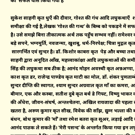
का सफल प्रयास किया गया है
सुकेश साहनी कृत धुएँ की दीवार, गोश्त की गंध आदि लघुकथाएँ प्र
समीक्षा की गई है,लेखक ‘गोश्त की गन्ध’ के बिम्ब को पकड़ने में सफ
है। उसे समझे बिना प्रतीकात्मक अर्थ तक पहुँच सम्भव नहीं। रामेश्वर 
बड़े सपने, भग्नमूर्ति, नवजन्मा, खुशबू, धर्म-निरपेक्ष; चित्रा मुद्गल 
सारगर्भित एवं सुन्दर है। डॉ. किशोर काबरा कृत पेड़ और बच्चा तथ
साहनी द्वारा अनूदित आँख, महत्त्वाकांक्षा आदि लघुकथाओं की समी
सिंह की लघुकथा सब ठीक है; आनंद मोहन अवस्थी कृत अन्नअप्पा,
प्रकाश कृत डर, राजेन्द्र पाण्डेय कृत माटी का मोल, डॉ. शंकर पुणत
सुन्दर दीप्ति की स्वागत, श्याम सुन्दर अग्रवाल कृत माँ का कमरा,
बीमार, एक और कस्बा, सतीश दुबे कृत बर्थ डे गिफ्ट, विष्णु प्रभाक
की अँधेरा, जीवन-संघर्ष, अन्तश्चेतना, अखिल रायजादा की पहला सं
खतरा है, अरुण कुमार कृत सीख, विवेक की साँझ, प्रद्युम्न भल्ला क
बंधन, प्रबोध कुमार की ‘माँ’ तथा रमेश बतरा कृत सूअर, लड़ाई आद
आनंद पाठक ले सकते हैं। ‘मेरी पसन्द’ के अन्तर्गत किया गया इ