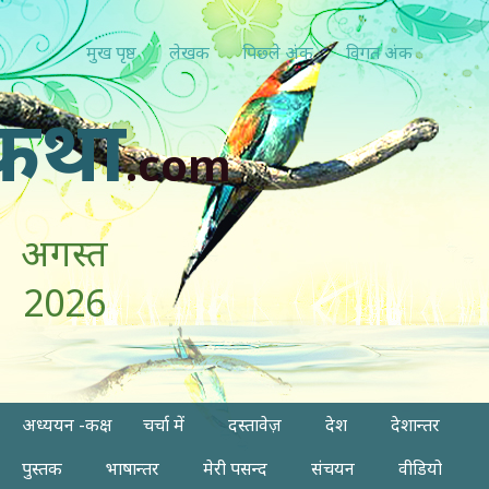
मुख पृष्ठ
लेखक
पिछ्ले अंक
विगत अंक
कथा
.com
अगस्त
2026
अध्ययन -कक्ष
चर्चा में
दस्तावेज़
देश
देशान्तर
पुस्तक
भाषान्तर
मेरी पसन्द
संचयन
वीडियो