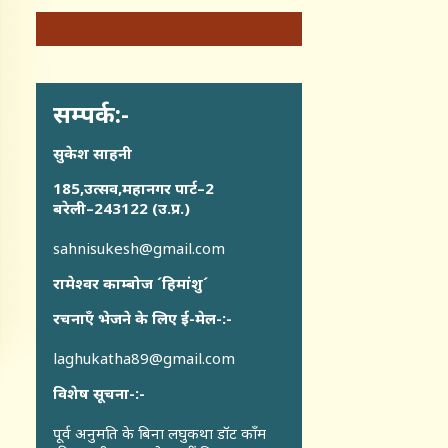
सम्पर्क:-
सुकेश साहनी
185,उत्सव,महानगर पार्ट–2
बरेली–243122 (उ.प्र.)
sahnisukesh@gmail.com
रामेश्वर काम्बोज ´हिमांशु´
रचनाएँ भेजने के लिए ई-मेल-:-
laghukatha89@gmail.com
विशेष सूचना-:-
पूर्व अनुमति के बिना लघुकथा डॉट कॉंम