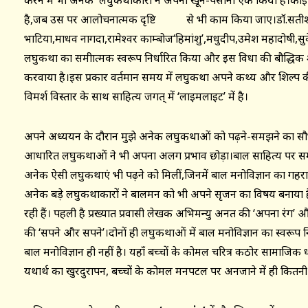
करने में भी अनेक लघुकथाकारों ने अपना खून-पसीना एक किया है।कोई 
है,जब उस पर आलोचनात्मक दृष्टि से भी काम किया जाए।डॉ.सती
भाटिया,माधव नागदा,रामेश्वर काम्बोज‘हिमांशु’,मधुदीप,उमेश महादोषी,स
लघुकथा का समीक्षात्मक स्वरूप निर्धारित किया और इस विधा की बौद्धिक शक
करवाया है।इस प्रकार वर्तमान समय में लघुकथा अपने कथ्य और शिल्प 
विमर्श विस्तार के साथ साहित्य जगत् में ‘लाइमलाइट’ में है।
अपने अध्ययन के दौरान मुझे अनेक लघुकथाओं को पढ़ने-समझने का सौभाग्
आधारित लघुकथाओं ने भी अपना अलग प्रभाव छोड़ा।बाल साहित्य पर
अनेक ऐसी लघुकथाएं भी पढ़ने को मिलीं,जिनमें बाल मनोविज्ञान का ग
अनेक बड़े लघुकथाकारों ने बालमन को भी अपने सृजन का विषय बनाया 
रही हैं। पहली है प्रख्यात प्रवासी लेखक अभिमन्यु अनत की ‘अपना रंग’ और 
की ‘सपने और सपने’।दोनों ही लघुकथाओं में बाल मनोविज्ञान का स्वरूप न
बाल मनोविज्ञान ही नहीं है। यहाँ बच्चों के कोमल चरित्र कठोर सामाजिक
यथार्थ का खुरदुरापन, बच्चों के कोमल मनपटल पर अनजाने में ही कितनी खरों