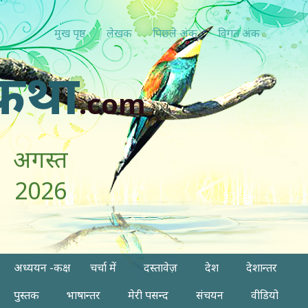
मुख पृष्ठ
लेखक
पिछ्ले अंक
विगत अंक
कथा
.com
अगस्त
2026
अध्ययन -कक्ष
चर्चा में
दस्तावेज़
देश
देशान्तर
पुस्तक
भाषान्तर
मेरी पसन्द
संचयन
वीडियो