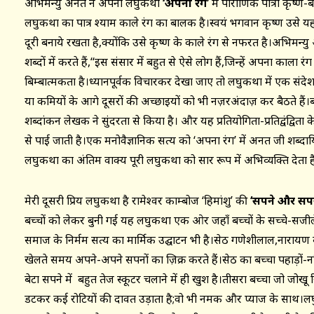
अभिमन्यु अनत ने अपनी लघुकथा
‘अपना रंग’
में पौराणिक पात्रों कृष
लघुकथा का पात्र श्याम काले रंग का बालक है।स्वयं भगवान कृष्ण उसे यह 
दूरी बनाये रखता है,क्योंकि उसे कृष्ण के काले रंग से नफरत है।अभिम
शब्दों में करते हैं,‘‘इस संसार में बहुत से ऐसे लोग हैं,जिन्हें अपना काला र
बिम्बात्मकता है।ध्यानपूर्वक विचारकर देखा जाए तो लघुकथा में एक सं
या कमियों के आगे दूसरों की अच्छाइयों को भी नज़रअंदाज़ कर बैठते हैं।बच्
शब्दांकन लेखक ने सुंदरता से किया है। और यह प्रतियोगिता-प्रतिद्वंद्विता केवल 
से पाई जाती है।एक मनोवैज्ञानिक सत्य को ‘अपना रंग’ में अनत जी शब्दायित 
लघुकथा का अंतिम वाक्य पूरी लघुकथा को सार रूप में अभिव्यक्ति देता ह
मेरी दूसरी प्रिय लघुकथा है रामेश्वर काम्बोज ‘हिमांशु’ की
‘सपने और सपन
बच्चों को लेकर बुनी गई यह लघुकथा एक ओर जहाँ बच्चों के सच्चे-सजीले
समाज के निर्मम सत्य का मार्मिक उद्घाटन भी है।सेठ गणेशीलाल,नारायण ब
खेलते समय अपने-अपने सपनों का ज़िक्र करते हैं।सेठ का बच्चा पहाड़ों-न
बेटा सपने में बहुत तेज स्कूटर चलाने में ही खुश है।तीसरा बच्चा जो जोखू रि
डटकर कई रोटियों की दावत उड़ाता है;वो भी नमक और प्याज के साथ।लघु