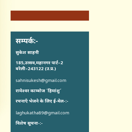
सम्पर्क:-
सुकेश साहनी
185,उत्सव,महानगर पार्ट–2
बरेली–243122 (उ.प्र.)
sahnisukesh@gmail.com
रामेश्वर काम्बोज ´हिमांशु´
रचनाएँ भेजने के लिए ई-मेल-:-
laghukatha89@gmail.com
विशेष सूचना-:-