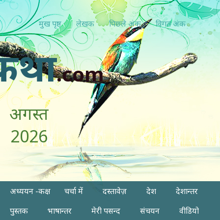
मुख पृष्ठ
लेखक
पिछ्ले अंक
विगत अंक
कथा
.com
अगस्त
2026
अध्ययन -कक्ष
चर्चा में
दस्तावेज़
देश
देशान्तर
पुस्तक
भाषान्तर
मेरी पसन्द
संचयन
वीडियो