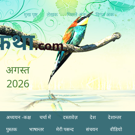
मुख पृष्ठ
लेखक
पिछ्ले अंक
विगत अंक
कथा
.com
अगस्त
2026
अध्ययन -कक्ष
चर्चा में
दस्तावेज़
देश
देशान्तर
पुस्तक
भाषान्तर
मेरी पसन्द
संचयन
वीडियो