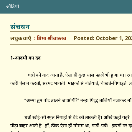
ऑडियो
संचयन
लघुकथाएँ
Posted: October 1, 20
प्रतिमा श्रीवास्तव
1-आदमी
का
दर्द
धन्नो को याद आता है, ऐसा ही कुछ साल पहले भी हुआ था। रंग-बिरंगे
कारें! ऐलान करती, सरपट भागती। माइको से बतियाते, चीखते-चिंघाड़ते ल
‘‘अम्मा तुम वोट डालने जाओगी?’’ नन्हा गिट्ट् तालियाँ बजाकर माँ स
धन्नो खोई-सी स्मृत निगाहों से बेटे को ताकती है। आँखें कहीं गहरे म
पीड़ा बाहर आती है…हाँ, ठीक ऐसा ही मौसम था, गाड़ी-पर्चे।…झण्डों पर दर्द 