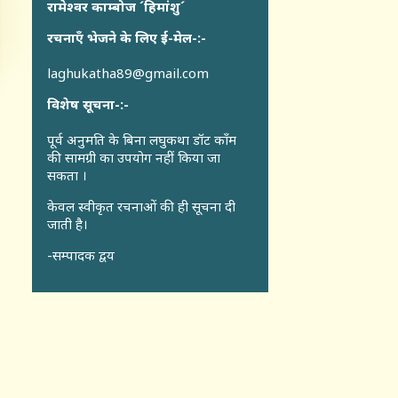
रामेश्वर काम्बोज ´हिमांशु´
रचनाएँ भेजने के लिए ई-मेल-:-
laghukatha89@gmail.com
विशेष सूचना-:-
पूर्व अनुमति के बिना लघुकथा डॉट कॉंम
की सामग्री का उपयोग नहीं किया जा
सकता ।
केवल स्वीकृत रचनाओं की ही सूचना दी
जाती है।
-सम्पादक द्वय