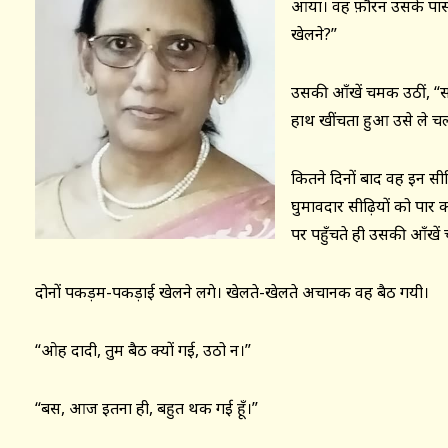
आया। वह फ़ौरन उसके पास 
खेलने?”
उसकी आँखें चमक उठीं, “
हाथ खींचता हुआ उसे ले च
कितने दिनों बाद वह इन सीढ़ि
घुमावदार सीढ़ियों को पार
पर पहुँचते ही उसकी आँखें च
दोनों पकड़म-पकड़ाई खेलने लगे। खेलते-खेलते अचानक वह बैठ गयी।
“ओह दादी, तुम बैठ क्यों गई, उठो न।”
“बस, आज इतना ही, बहुत थक गई हूँ।”