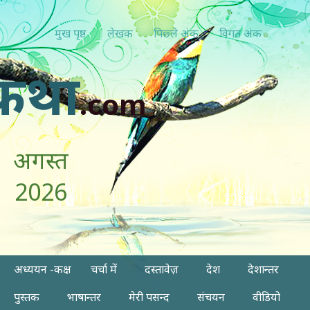
मुख पृष्ठ
लेखक
पिछ्ले अंक
विगत अंक
कथा
.com
अगस्त
2026
अध्ययन -कक्ष
चर्चा में
दस्तावेज़
देश
देशान्तर
पुस्तक
भाषान्तर
मेरी पसन्द
संचयन
वीडियो