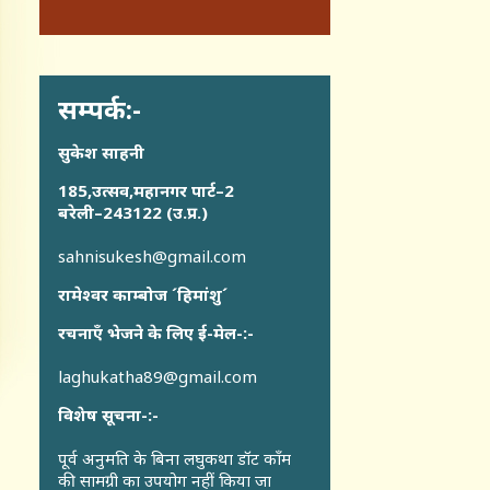
सम्पर्क:-
सुकेश साहनी
185,उत्सव,महानगर पार्ट–2
बरेली–243122 (उ.प्र.)
sahnisukesh@gmail.com
रामेश्वर काम्बोज ´हिमांशु´
रचनाएँ भेजने के लिए ई-मेल-:-
laghukatha89@gmail.com
विशेष सूचना-:-
पूर्व अनुमति के बिना लघुकथा डॉट कॉंम
की सामग्री का उपयोग नहीं किया जा