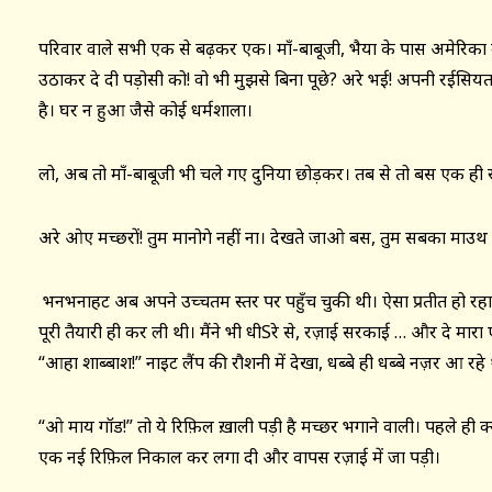
परिवार वाले सभी एक से बढ़कर एक। माँ-बाबूजी, भैया के पास अमेरिका 
उठाकर दे दी पड़ोसी को! वो भी मुझसे बिना पूछे? अरे भई! अपनी रईसियत 
है। घर न हुआ जैसे कोई धर्मशाला।
लो, अब तो माँ-बाबूजी भी चले गए दुनिया छोड़कर। तब से तो बस एक ही
अरे ओए मच्छरों! तुम मानोगे नहीं ना। देखते जाओ बस, तुम सबका माउथ 
भनभनाहट अब अपने उच्चतम स्तर पर पहुँच चुकी थी। ऐसा प्रतीत हो रहा था
पूरी तैयारी ही कर ली थी। मैंने भी धीSरे से, रज़ाई सरकाई … और दे 
“आहा शाब्बाश!” नाइट लैंप की रौशनी में देखा, धब्बे ही धब्बे नज़र आ रह
“ओ माय गॉड!” तो ये रिफ़िल ख़ाली पड़ी है मच्छर भगाने वाली। पहले ही क्
एक नई रिफ़िल निकाल कर लगा दी और वापस रज़ाई में जा पड़ी।