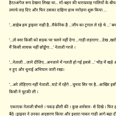
हैरतअंगेज रूप देखना लिखा था… माँ-बहन की धाराप्रवाह गालियों के बीच
तमाचे जड़ दिए और फिर उसका दाहिना हाथ मरोड़ना शुरू किया …
‘…साहेब हम ड्राइवर नाही है…मैकेनिक है …जीप का ट्राएल ले रहे थे …’ ब
‘…तो क्या किसी को सड़क पर चलने नहीं देगा …गाड़ी लड़ाएगा …देख ,खरोच
मैं किसी लायक नहीं छोडूँगा …’ नेताजी गरजे ।
‘…नेताजी …जाने दीजिए…अनजाने में गलती हो गई इससे …’ भीड़ में खड़े अ
न हुए और धुनाई अभियान जारी रखा।
‘…अरे तोड़िएगा नहीं नेताजी…घाटे में रहेंगे …चुनाव सिर पर है…आखिर इसी
किसी ने चुटकी ली ।
एकाएक नेताजी सँभले । पकड़ ढीली की । कुछ शर्मसार- से दिखे । फिर ह
बैठे ।ड्राइवर ने उनका अनुसरण किया और इशारा पाकर गाड़ी आगे बढ़ा द