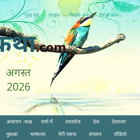
मुख पृष्ठ
लेखक
पिछ्ले अंक
विगत अंक
कथा
.com
अगस्त
2026
अध्ययन -कक्ष
चर्चा में
दस्तावेज़
देश
देशान्तर
पुस्तक
भाषान्तर
मेरी पसन्द
संचयन
वीडियो