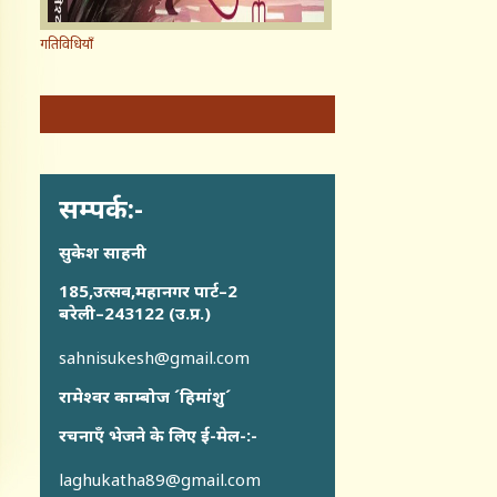
गतिविधियाँ
सम्पर्क:-
सुकेश साहनी
185,उत्सव,महानगर पार्ट–2
बरेली–243122 (उ.प्र.)
sahnisukesh@gmail.com
रामेश्वर काम्बोज ´हिमांशु´
रचनाएँ भेजने के लिए ई-मेल-:-
laghukatha89@gmail.com