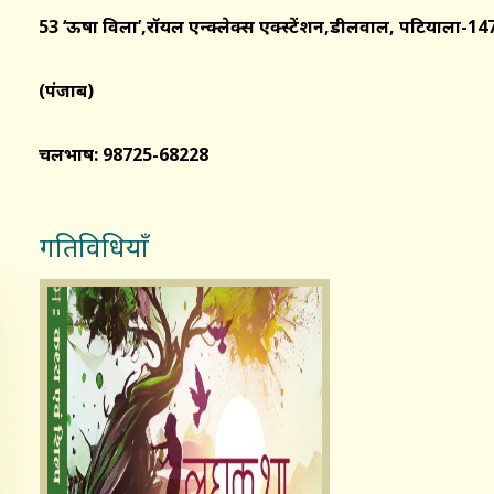
53 ‘ऊषा विला’,रॉयल एन्क्लेक्स एक्स्टेंशन,डीलवाल, पटियाला-1
(पंजाब)
चलभाष: 98725-68228
गतिविधियाँ