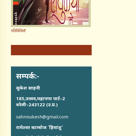
गतिविधियाँ
सम्पर्क:-
सुकेश साहनी
185,उत्सव,महानगर पार्ट–2
बरेली–243122 (उ.प्र.)
sahnisukesh@gmail.com
रामेश्वर काम्बोज ´हिमांशु´