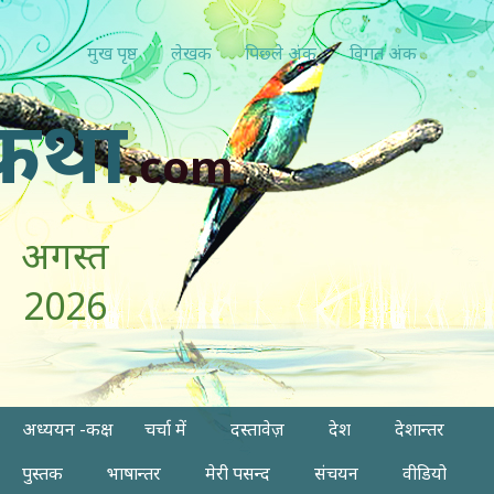
मुख पृष्ठ
लेखक
पिछ्ले अंक
विगत अंक
कथा
.com
अगस्त
2026
अध्ययन -कक्ष
चर्चा में
दस्तावेज़
देश
देशान्तर
पुस्तक
भाषान्तर
मेरी पसन्द
संचयन
वीडियो