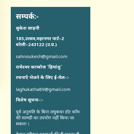
सम्पर्क:-
सुकेश साहनी
185,उत्सव,महानगर पार्ट–2
बरेली–243122 (उ.प्र.)
sahnisukesh@gmail.com
रामेश्वर काम्बोज ´हिमांशु´
रचनाएँ भेजने के लिए ई-मेल-:-
laghukatha89@gmail.com
विशेष सूचना-:-
पूर्व अनुमति के बिना लघुकथा डॉट कॉंम
की सामग्री का उपयोग नहीं किया जा
सकता ।