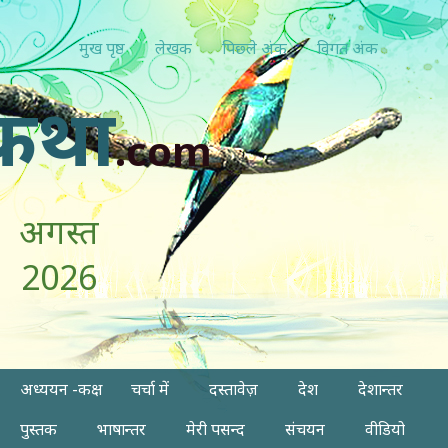
मुख पृष्ठ
लेखक
पिछ्ले अंक
विगत अंक
कथा
.com
अगस्त
2026
अध्ययन -कक्ष
चर्चा में
दस्तावेज़
देश
देशान्तर
पुस्तक
भाषान्तर
मेरी पसन्द
संचयन
वीडियो