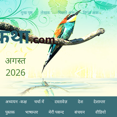
मुख पृष्ठ
लेखक
पिछ्ले अंक
विगत अंक
कथा
.com
अगस्त
2026
अध्ययन -कक्ष
चर्चा में
दस्तावेज़
देश
देशान्तर
पुस्तक
भाषान्तर
मेरी पसन्द
संचयन
वीडियो