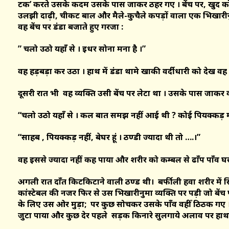
टक’ करते उसके कदम उसके पास जाकर ठहर गए । बेंच पर, खुद को फ़
उलझी दाढ़ी, चीकट बाल और मैले-कुचैले कपड़ों वाला एक भिखारीनु
वह बेंच पर डंडा बजाते हुए गरजा :
” चलो उठो यहाँ से । इधर सोना मना है ।”
वह हड़बड़ा कर उठा । हाथ में डंडा थामे खाकी वर्दीधारी को देख वह
दूसरी रात भी वह व्यक्ति उसी बेंच पर लेटा था । उसके पास जाकर 
“चलो उठो यहाँ से । कल बात समझ नहीं आई थी ? कोई पियक्कड़ म
“साहब , पियक्कड़ नहीं, बेघर हूं । ठण्डी ज्यादा थी तो ….।”
वह इससे ज्यादा नहीं कह पाया और शरीर को कम्बल से ढाँप पाँव घ
अगली रात दाँत किटकिटाने वाली ठण्ड थी। बर्फीली हवा शरीर में स
कांस्टेबल की नजर फिर से उस भिखारीनुमा व्यक्ति पर पड़ी जो बेंच 
के लिए उस ओर मुड़ा; पर कुछ सोचकर उसके पाँव वहीँ ठिठक गए ।
जुटा पाया और कुछ देर पहले सड़क किनारे सुलगाये अलाव पर हाथ 