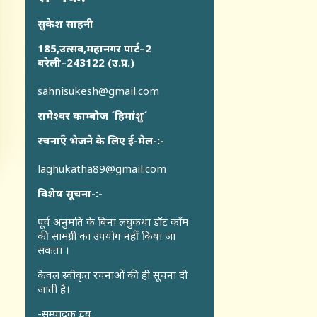
सुकेश साहनी
185,उत्सव,महानगर पार्ट–2
बरेली–243122 (उ.प्र.)
sahnisukesh@gmail.com
रामेश्वर काम्बोज ´हिमांशु´
रचनाएँ भेजने के लिए ई-मेल-:-
laghukatha89@gmail.com
विशेष सूचना-:-
पूर्व अनुमति के बिना लघुकथा डॉट कॉंम
की सामग्री का उपयोग नहीं किया जा
सकता ।
केवल स्वीकृत रचनाओं की ही सूचना दी
जाती है।
-सम्पादक द्वय