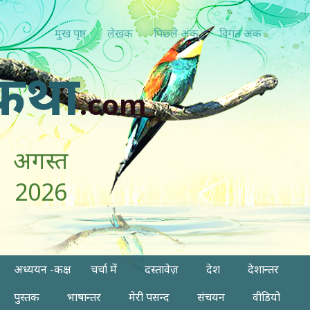
मुख पृष्ठ
लेखक
पिछ्ले अंक
विगत अंक
कथा
.com
अगस्त
2026
अध्ययन -कक्ष
चर्चा में
दस्तावेज़
देश
देशान्तर
पुस्तक
भाषान्तर
मेरी पसन्द
संचयन
वीडियो