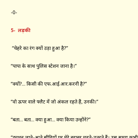
-0-
5- लड़की
“चेहरे का रंग क्यों उड़ा हुआ है?”
“पापा के साथ पुलिस स्टेशन जाना है।”
“क्यों?… किसी की एफ.आई.आर.करनी है?”
“वो ऊपर वाले फ्लैट में जो अंकल रहते हैं, उनकी।”
“बता… बता… क्या हुआ… क्या किया उन्होंने?”
“ट्यूशन जाते-आते सीढ़ियों पर मेरे बराबर चढ़ते-उतरते हैं। उस समय कभ