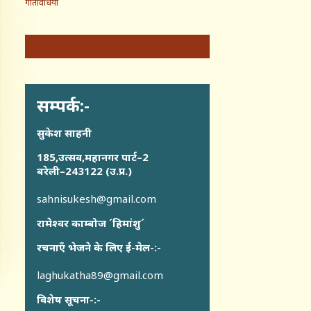
गतिविधियाँ
सम्पर्क:-
सुकेश साहनी
185,उत्सव,महानगर पार्ट–2
बरेली–243122 (उ.प्र.)
sahnisukesh@gmail.com
रामेश्वर काम्बोज ´हिमांशु´
रचनाएँ भेजने के लिए ई-मेल-:-
laghukatha89@gmail.com
विशेष सूचना-:-