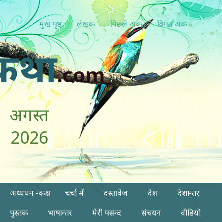
मुख पृष्ठ
लेखक
पिछ्ले अंक
विगत अंक
कथा
.com
अगस्त
2026
अध्ययन -कक्ष
चर्चा में
दस्तावेज़
देश
देशान्तर
पुस्तक
भाषान्तर
मेरी पसन्द
संचयन
वीडियो