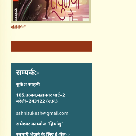
गतिविधियाँ
सम्पर्क:-
सुकेश साहनी
185,उत्सव,महानगर पार्ट–2
बरेली–243122 (उ.प्र.)
sahnisukesh@gmail.com
रामेश्वर काम्बोज ´हिमांशु´
रचनाएँ भेजने के लिए ई-मेल-:-