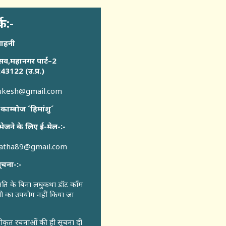
्क:-
साहनी
सव,महानगर पार्ट–2
43122 (उ.प्र.)
sukesh@gmail.com
 काम्बोज ´हिमांशु´
भेजने के लिए ई-मेल-:-
katha89@gmail.com
ूचना-:-
ुमति के बिना लघुकथा डॉट कॉंम
री का उपयोग नहीं किया जा
वीकृत रचनाओं की ही सूचना दी