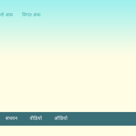
्ले अंक
विगत अंक
संचयन
वीडियो
ऑडियो