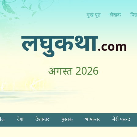
मुख पृष्ठ
लेखक
पिछ
लघुकथा
.com
अगस्त 2026
वेज़
देश
देशान्तर
पुस्तक
भाषान्तर
मेरी पसन्द