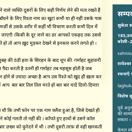
े वाले व्यक्ति दूसरों के लिए सही निर्णय लेने की क्षमता रखते हैं
सम्पर
बाँधने के लिए रिश्ता नाम का खुटां कभी था ही नहीं उसके पास
सुकेश 
ज़ी से उसके शरीर में कहीं भी विचरण करती कभी दिल में
 जाएगी ।किसी के दूर जाने का डर आपको एकहद तक उससे
185,उत्
बरेली–2
हो तो आप ख़ुद मुड़कर देखने से इनकार करने लगते हो ।
sahni
।सुबह की ठंडी हवा के सिरहन के बाद धूप की गर्माहट सुहावनी
रामेश्वर
न पैदा करती है उतनी ही गर्माहट तब महसूस होती है जब
रचनाएँ 
न होने से ज़्यादा अच्छा है आप उस रिश्ते को खुद ही ख़त्म कर
ं आप बार बार तिल तिल मरते हो बार बार यादें दिलो-दिमाग़
laghu
विशेष स
पूर्व अन
ी कि तभी फ़ोन पर एक नाम फ़्लैश हुआ है, जिसे देखते ही
की सामग्
े कोई गलती तो नहीं की । काँपते हुए हाथों से उसने कॉल
सकता ।
ार बार ज़ख्म को कुरेदने में थी । तभी दूसरी तरफ़ से वही खनकती
केवल स्