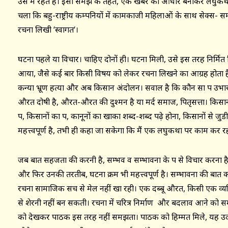
उस में रहते है। इसी समझ के तहत, एक खबर को आधार बनाकर लघुकथा लि
चला कि बहु-राष्ट्रीय कम्पनियों में कामकाजी महिलाओं के साथ सेक्स- सम्ब
रचना लिखी ‘स्वागत‘।
घटना पहले या विचार। चाहिए दोनों ही। घटना मिली, उसे इस तरह निर्मित 
आया, जैसे कई बार किसी विषय को लेकर रचना लिखने का आग्रह होता है
कन्या भ्रूण हत्या और अब किसान अंदोलन। सवाल है कि कौन सा पक्ष उभारा जा
औरत दोषी है, औरत-औरत की दुश्मन है या मर्द समाज, पितृसत्ता। किसा
पक्ष, किसानों का पक्ष, कानूनों का खाका शब्द-शब्द पढ़े होना, किसानों 
महत्त्वपूर्ण है, तभी ही कहा जा सकेगा कि मैं एक लघुकथा पर काम कर रहा
जब बात सहजता की करनी है, सम्भव व सम्भावना के पक्ष से विचार करना है
और फिर उनकी तरतीब, घटना क्रम भी महत्त्वपूर्ण है। सम्भावना की बात क
रचना सामाजिक सच से मेल नहीं खा रही। एक दब्बू औरत, किसी एक व्
से शेरनी नहीं बन सकती। रचना में चरित्र निर्माण और बदलाव आने को 
को देखकर पाठक इस तरह नहीं समझता। पाठक को हिम्मत मिले, यह उदा