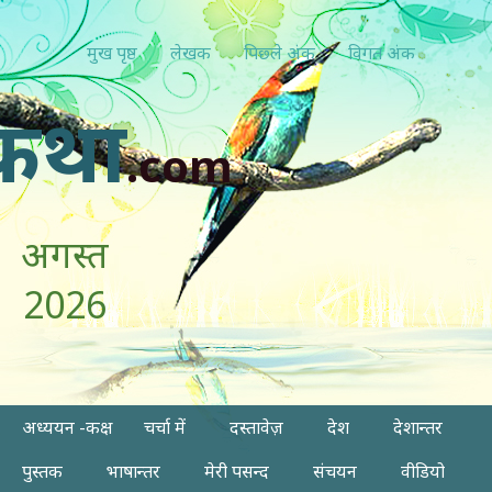
मुख पृष्ठ
लेखक
पिछ्ले अंक
विगत अंक
कथा
.com
अगस्त
2026
अध्ययन -कक्ष
चर्चा में
दस्तावेज़
देश
देशान्तर
पुस्तक
भाषान्तर
मेरी पसन्द
संचयन
वीडियो