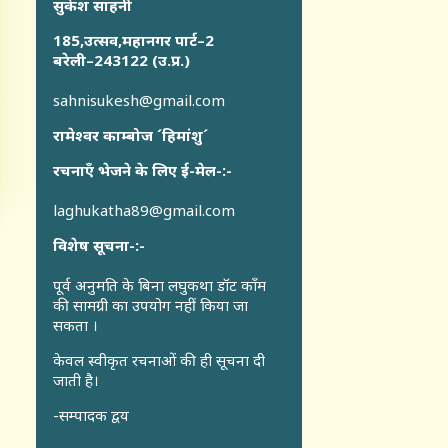
सुकेश साहनी
185,उत्सव,महानगर पार्ट–2
बरेली–243122 (उ.प्र.)
sahnisukesh@gmail.com
रामेश्वर काम्बोज ´हिमांशु´
रचनाएँ भेजने के लिए ई-मेल-:-
laghukatha89@gmail.com
विशेष सूचना-:-
पूर्व अनुमति के बिना लघुकथा डॉट कॉंम
की सामग्री का उपयोग नहीं किया जा
सकता ।
केवल स्वीकृत रचनाओं की ही सूचना दी
जाती है।
-सम्पादक द्वय