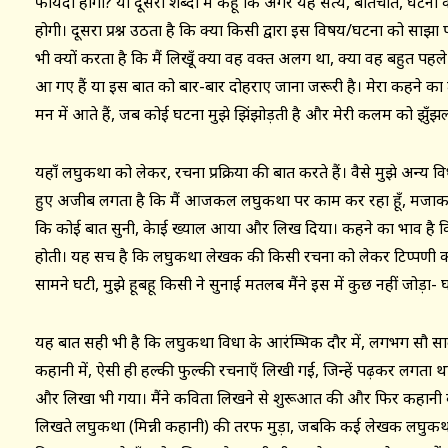
फायदा होगा? या दूसरों शब्दों में कहूँ कि अगर यह सत्य, बातचीत, घट
होगी। दूसरा प्रश्न उठता है कि क्या किसी द्वारा इस विषय/घटना को साझा
भी क्यों करता है कि मैं लिखूँ क्या वह वक्त अलग था, क्या वह बहुत पह
आ गए हैं या इस बात को बार-बार दोहराए जाना जरूरी है। मेरा कहने का तात्प
मन में आते हैं, जब कोई घटना मुझे झिंझोड़ती है और मेरी कलम को झुँ
यहाँ लघुकथा को लेकर, रचना प्रक्रिया की बात करते हैं। वैसे मुझे अन्य 
हुए अजीब लगता है कि मैं आजकल लघुकथा पर काम कर रहा हूँ, मजाक-स
कि कोई बात सुनी, केाई ख्याल आया और लिख दिया। कहने का भाव है 
होती। यह सच है कि लघुकथा लेखक की किसी रचना को लेकर टिप्पणी करो तो
सामने घटी, मुझे हूबहू किसी ने सुनाई मतलब मैंने इस में कुछ नहीं जोड़ा- 
यह बात सही भी है कि लघुकथा विधा के आरंम्भिक दौर में, लगभग सौ साल, ह
कहानी में, ऐसी ही हल्की फुल्की रचनाएँ लिखी गईं, जिन्हें पढ़कर लगता 
और लिखा भी गया। मैंने कविता लिखने से शुरूआत की और फिर कहान
लिखते लघुकथा (मिन्नी कहानी) की तरफ मुड़ा, जबकि कई लेखक लघुक