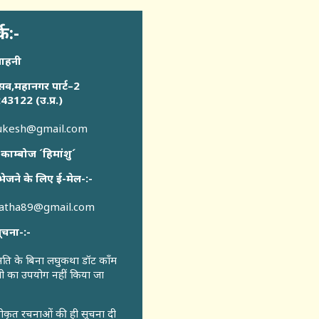
्क:-
साहनी
सव,महानगर पार्ट–2
43122 (उ.प्र.)
sukesh@gmail.com
 काम्बोज ´हिमांशु´
भेजने के लिए ई-मेल-:-
katha89@gmail.com
ूचना-:-
ुमति के बिना लघुकथा डॉट कॉंम
री का उपयोग नहीं किया जा
वीकृत रचनाओं की ही सूचना दी