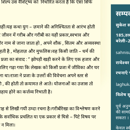
ल्प उस वैशिट्ष्य को निर्धारित करता है कि ऐसा सिर्फ
सम्पर
सुकेश 
 नहीं।यह कथा युग – ज़माने की अनिश्चितता से आरंभ होती
र जीवन में गरीब और गरीबी का यही प्रकार,स्वभाव और
185,उत्
बरेली–2
छ और नाम से जाना जाता हो , अपने शौक , सितम और अव्यवस्था
ाय रहती है , मोहताज़ और मुफलिस।वह किसी जाति – धर्म की
sahni
 प्रजा का संवाद : ” झोपड़ी खड़ी करने के लिए एक हजार और
रामेश्वर
इसलिए गढ़ा गया कि लेखक को किसी प्रजा में जीविका और घर
रचनाएँ 
 था।राजा ने प्रजा के उत्तरों की विवेचना अपने स्तर से
 न की , की होती तो क़यामत ले आते। योजनाओं का उजास तो
laghu
य होने का कर्त्तव्य निभाती है।
विशेष स
पूर्व अन
्रवाह से लिखी गयी उम्दा रचना है।गरीबीरेखा का विश्लेषण करने
की सामग्
ं के सर्वाधिक प्रचलित या एक प्रकार से घिसे – पिटे विषय पर
सकता ।
े न मिला।
केवल स्