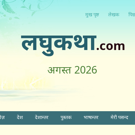
मुख पृष्ठ
लेखक
पिछ
लघुकथा
.com
अगस्त 2026
वेज़
देश
देशान्तर
पुस्तक
भाषान्तर
मेरी पसन्द