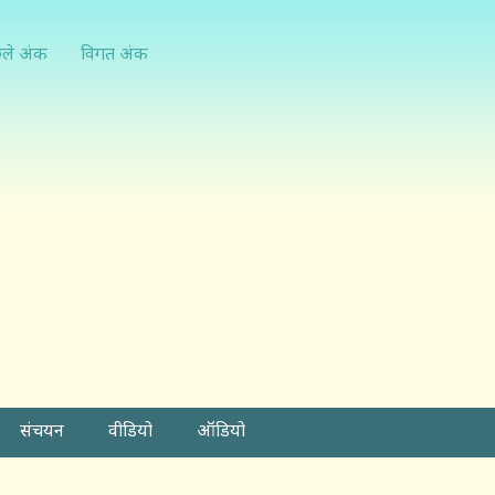
्ले अंक
विगत अंक
संचयन
वीडियो
ऑडियो