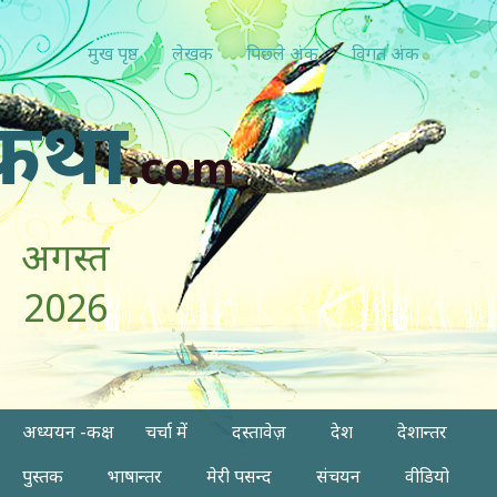
मुख पृष्ठ
लेखक
पिछ्ले अंक
विगत अंक
कथा
.com
अगस्त
2026
अध्ययन -कक्ष
चर्चा में
दस्तावेज़
देश
देशान्तर
पुस्तक
भाषान्तर
मेरी पसन्द
संचयन
वीडियो