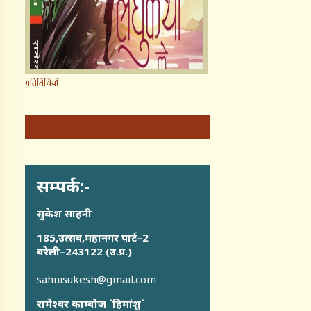
गतिविधियाँ
सम्पर्क:-
सुकेश साहनी
185,उत्सव,महानगर पार्ट–2
बरेली–243122 (उ.प्र.)
sahnisukesh@gmail.com
रामेश्वर काम्बोज ´हिमांशु´