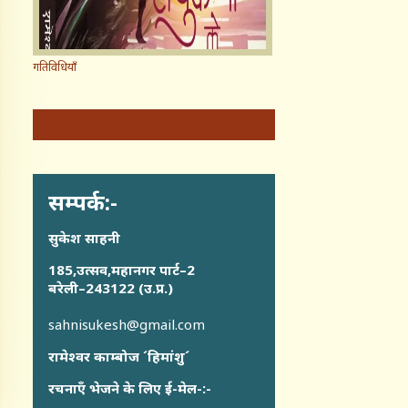
गतिविधियाँ
सम्पर्क:-
सुकेश साहनी
185,उत्सव,महानगर पार्ट–2
बरेली–243122 (उ.प्र.)
sahnisukesh@gmail.com
रामेश्वर काम्बोज ´हिमांशु´
रचनाएँ भेजने के लिए ई-मेल-:-