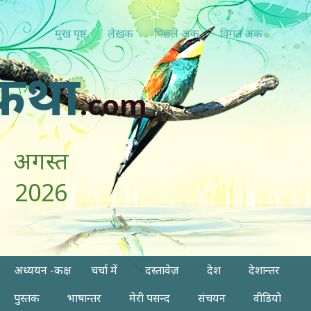
मुख पृष्ठ
लेखक
पिछ्ले अंक
विगत अंक
कथा
.com
अगस्त
2026
अध्ययन -कक्ष
चर्चा में
दस्तावेज़
देश
देशान्तर
पुस्तक
भाषान्तर
मेरी पसन्द
संचयन
वीडियो