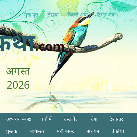
मुख पृष्ठ
लेखक
पिछ्ले अंक
विगत अंक
कथा
.com
अगस्त
2026
अध्ययन -कक्ष
चर्चा में
दस्तावेज़
देश
देशान्तर
पुस्तक
भाषान्तर
मेरी पसन्द
संचयन
वीडियो