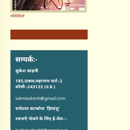
गतिविधियाँ
सम्पर्क:-
सुकेश साहनी
185,उत्सव,महानगर पार्ट–2
बरेली–243122 (उ.प्र.)
sahnisukesh@gmail.com
रामेश्वर काम्बोज ´हिमांशु´
रचनाएँ भेजने के लिए ई-मेल-:-