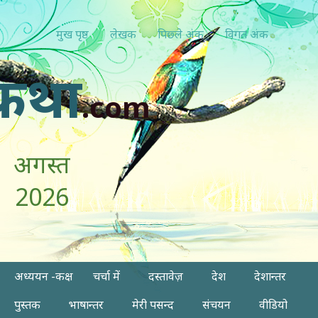
मुख पृष्ठ
लेखक
पिछ्ले अंक
विगत अंक
कथा
.com
अगस्त
2026
अध्ययन -कक्ष
चर्चा में
दस्तावेज़
देश
देशान्तर
पुस्तक
भाषान्तर
मेरी पसन्द
संचयन
वीडियो