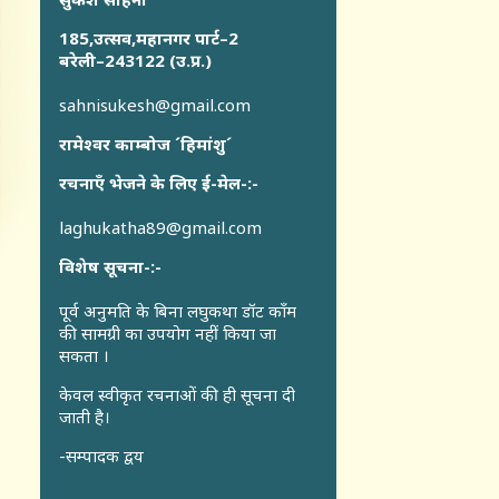
185,उत्सव,महानगर पार्ट–2
बरेली–243122 (उ.प्र.)
sahnisukesh@gmail.com
रामेश्वर काम्बोज ´हिमांशु´
रचनाएँ भेजने के लिए ई-मेल-:-
laghukatha89@gmail.com
विशेष सूचना-:-
पूर्व अनुमति के बिना लघुकथा डॉट कॉंम
की सामग्री का उपयोग नहीं किया जा
सकता ।
केवल स्वीकृत रचनाओं की ही सूचना दी
जाती है।
-सम्पादक द्वय