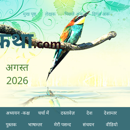
मुख पृष्ठ
लेखक
पिछ्ले अंक
विगत अंक
कथा
.com
अगस्त
2026
अध्ययन -कक्ष
चर्चा में
दस्तावेज़
देश
देशान्तर
पुस्तक
भाषान्तर
मेरी पसन्द
संचयन
वीडियो