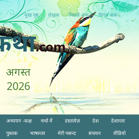
मुख पृष्ठ
लेखक
पिछ्ले अंक
विगत अंक
कथा
.com
अगस्त
2026
अध्ययन -कक्ष
चर्चा में
दस्तावेज़
देश
देशान्तर
पुस्तक
भाषान्तर
मेरी पसन्द
संचयन
वीडियो