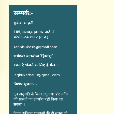
सम्पर्क:-
सुकेश साहनी
185,उत्सव,महानगर पार्ट–2
बरेली–243122 (उ.प्र.)
sahnisukesh@gmail.com
रामेश्वर काम्बोज ´हिमांशु´
रचनाएँ भेजने के लिए ई-मेल-:-
laghukatha89@gmail.com
विशेष सूचना-:-
पूर्व अनुमति के बिना लघुकथा डॉट कॉंम
की सामग्री का उपयोग नहीं किया जा
सकता ।
केवल स्वीकृत रचनाओं की ही सूचना दी