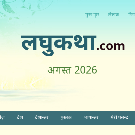
मुख पृष्ठ
लेखक
पिछ
लघुकथा
.com
अगस्त 2026
वेज़
देश
देशान्तर
पुस्तक
भाषान्तर
मेरी पसन्द