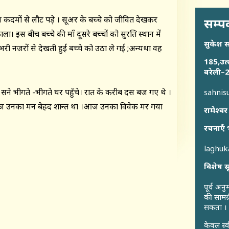
ज़ कदमों से लौट पड़े । सूअर के बच्चे को जीवित देखकर
सम्पर
ला। इस बीच बच्चे की माँ दूसरे बच्चों को सुरक्षित स्थान में
सुकेश 
नजरों से देखती हुई बच्चे को उठा ले गई ;अन्यथा वह
185,उत्
बरेली–2
सने भीगते -भीगते घर पहुँचे। रात के करीब दस बज गए थे ।
sahni
भी आज उनका मन बेहद शान्त था ।आज उनका विवेक मर गया
रामेश्वर
रचनाएँ 
laghu
विशेष स
पूर्व अन
की सामग्
सकता ।
केवल स्