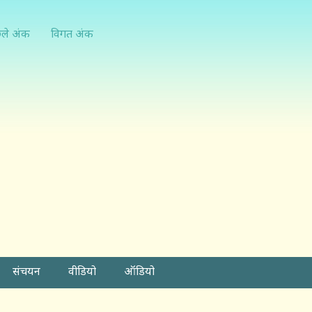
्ले अंक
विगत अंक
संचयन
वीडियो
ऑडियो