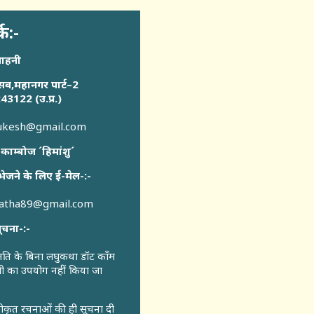
्क:-
साहनी
सव,महानगर पार्ट–2
43122 (उ.प्र.)
sukesh@gmail.com
 काम्बोज ´हिमांशु´
भेजने के लिए ई-मेल-:-
katha89@gmail.com
ूचना-:-
ुमति के बिना लघुकथा डॉट कॉंम
री का उपयोग नहीं किया जा
वीकृत रचनाओं की ही सूचना दी