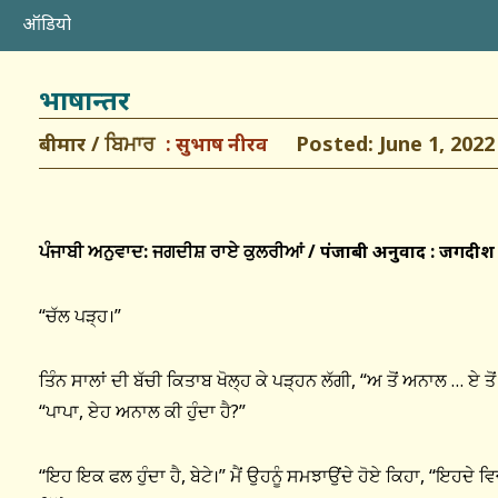
ऑडियो
भाषान्तर
बीमार / ਬਿਮਾਰ
Posted: June 1, 2022
सुभाष नीरव
ਪੰਜਾਬੀ ਅਨੁਵਾਦ: ਜਗਦੀਸ਼ ਰਾਏ ਕੁਲਰੀਆਂ /
पंजाबी
अनुवाद
:
जगदीश
“ਚੱਲ ਪੜ੍ਹ।”
ਤਿੰਨ ਸਾਲਾਂ ਦੀ ਬੱਚੀ ਕਿਤਾਬ ਖੋਲ੍ਹ ਕੇ ਪੜ੍ਹਨ ਲੱਗੀ, “ਅ ਤੋਂ ਅਨਾਲ … ਏ
“ਪਾਪਾ, ਏਹ ਅਨਾਲ ਕੀ ਹੁੰਦਾ ਹੈ?”
“ਇਹ ਇਕ ਫਲ ਹੁੰਦਾ ਹੈ, ਬੇਟੇ।” ਮੈਂ ਉਹਨੂੰ ਸਮਝਾਉਂਦੇ ਹੋਏ ਕਿਹਾ, “ਇਹਦੇ ਵਿ