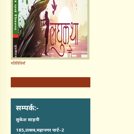
गतिविधियाँ
सम्पर्क:-
सुकेश साहनी
185,उत्सव,महानगर पार्ट–2