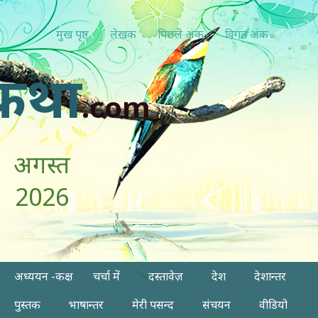
मुख पृष्ठ
लेखक
पिछ्ले अंक
विगत अंक
कथा
.com
अगस्त
2026
अध्ययन -कक्ष
चर्चा में
दस्तावेज़
देश
देशान्तर
पुस्तक
भाषान्तर
मेरी पसन्द
संचयन
वीडियो