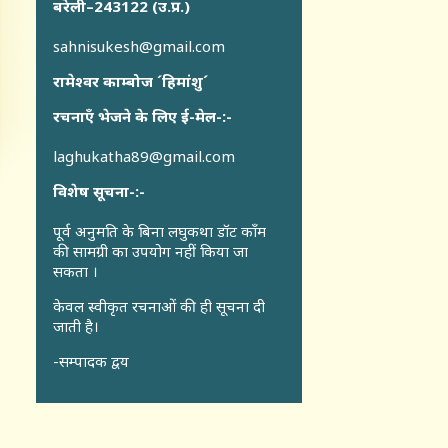
बरेली–243122 (उ.प्र.)
sahnisukesh@gmail.com
रामेश्वर काम्बोज ´हिमांशु´
रचनाएँ भेजने के लिए ई-मेल-:-
laghukatha89@gmail.com
विशेष सूचना-:-
पूर्व अनुमति के बिना लघुकथा डॉट कॉंम
की सामग्री का उपयोग नहीं किया जा
सकता ।
केवल स्वीकृत रचनाओं की ही सूचना दी
जाती है।
-सम्पादक द्वय