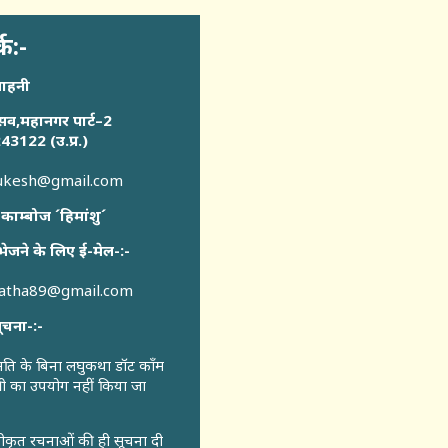
्क:-
साहनी
सव,महानगर पार्ट–2
43122 (उ.प्र.)
sukesh@gmail.com
 काम्बोज ´हिमांशु´
भेजने के लिए ई-मेल-:-
katha89@gmail.com
ूचना-:-
ुमति के बिना लघुकथा डॉट कॉंम
री का उपयोग नहीं किया जा
वीकृत रचनाओं की ही सूचना दी