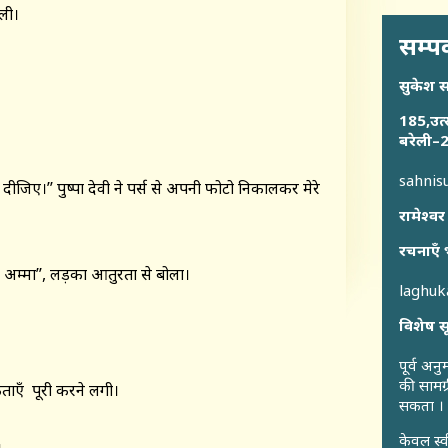
ली।
सम्पर
सुकेश 
185,उत्
बरेली–2
sahni
जिए।’’ पुष्पा देवी ने पर्स से अपनी फोटो निकालकर मेरे
रामेश्वर
रचनाएँ 
मा’’, लड़का आतुरता से बोला।
laghu
विशेष स
पूर्व अन
की सामग्
एँ पूरी करने लगी।
सकता ।
केवल स्