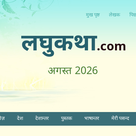
मुख पृष्ठ
लेखक
पिछ
लघुकथा
.com
अगस्त 2026
वेज़
देश
देशान्तर
पुस्तक
भाषान्तर
मेरी पसन्द