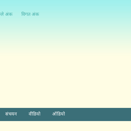
्ले अंक
विगत अंक
संचयन
वीडियो
ऑडियो