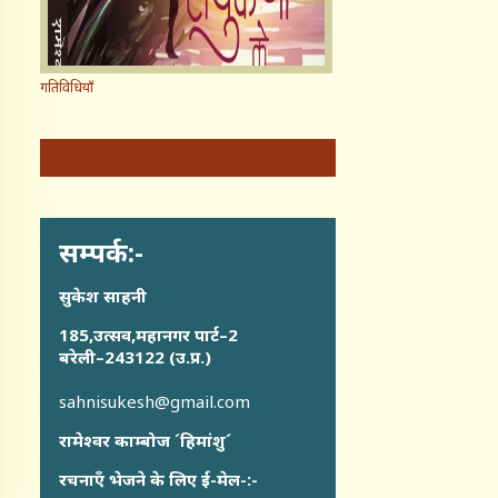
गतिविधियाँ
सम्पर्क:-
सुकेश साहनी
185,उत्सव,महानगर पार्ट–2
बरेली–243122 (उ.प्र.)
sahnisukesh@gmail.com
रामेश्वर काम्बोज ´हिमांशु´
रचनाएँ भेजने के लिए ई-मेल-:-