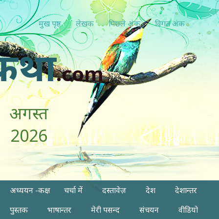
मुख पृष्ठ
लेखक
पिछ्ले अंक
विगत अंक
कथा
.com
अगस्त
2026
अध्ययन -कक्ष
चर्चा में
दस्तावेज़
देश
देशान्तर
पुस्तक
भाषान्तर
मेरी पसन्द
संचयन
वीडियो