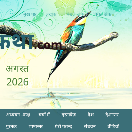
मुख पृष्ठ
लेखक
पिछ्ले अंक
विगत अंक
कथा
.com
अगस्त
2026
अध्ययन -कक्ष
चर्चा में
दस्तावेज़
देश
देशान्तर
पुस्तक
भाषान्तर
मेरी पसन्द
संचयन
वीडियो