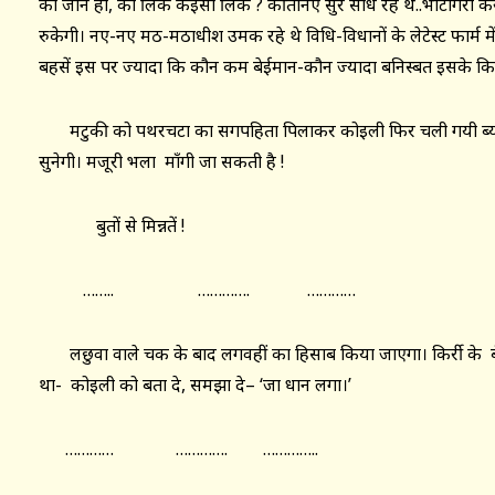
का जाने हो, का लिंक कइसा लिंक ? कीर्तनिए सुर साध रहे थे..भांटगिरी 
रुकेगी। नए-नए मठ-मठाधीश उमक रहे थे विधि-विधानों के लेटेस्ट फार्म में
बहसें इस पर ज्यादा कि कौन कम बेईमान-कौन ज्यादा बनिस्बत इसके क
मटुकी को पथरचटा का सगपहिता पिलाकर कोइली फिर चली गयी ब्या
सुनेगी। मजूरी भला माँगी जा सकती है !
बुतों से मिन्नतें !
…….. …………. …………
लछुवा वाले चक के बाद लगवहीं का हिसाब किया जाएगा। किर्री के बँ
था- कोइली को बता दे, समझा दे– ‘जा धान लगा।’
………… …………. …………..