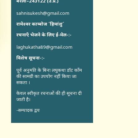
बरेली–243122 (उ.प्र.)
sahnisukesh@gmail.com
रामेश्वर काम्बोज ´हिमांशु´
रचनाएँ भेजने के लिए ई-मेल-:-
laghukatha89@gmail.com
विशेष सूचना-:-
पूर्व अनुमति के बिना लघुकथा डॉट कॉंम
की सामग्री का उपयोग नहीं किया जा
सकता ।
केवल स्वीकृत रचनाओं की ही सूचना दी
जाती है।
-सम्पादक द्वय