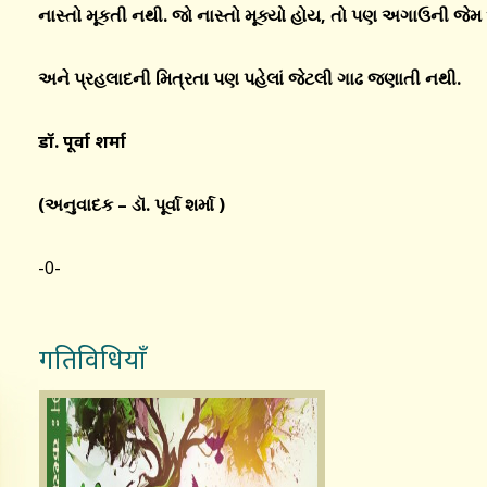
નાસ્તો મૂકતી નથી. જો નાસ્તો મૂક્યો હોય
,
તો પણ અગાઉની જેમ 
અને પ્રહલાદની મિત્રતા પણ પહેલાં જેટલી ગાઢ જણાતી નથી.
डॉ. पूर्वा शर्मा
(
અનુવાદક – ડૉ. પૂર્વા શર્મા
)
-0-
गतिविधियाँ