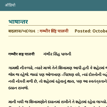
ऑडियो
भाषान्तर
बदलाव/બદલાવ
Posted: October
गम्भीर सिंह पालनी
गम्भीर सिंह पालनी ગંભીર સિંહ પાલની
ગામથી નીકળ્યો
,
ત્યારે માએ તેને શિખામણ આપી હતી કે શહેરમા
જેમ જ રહેજે
.
જ્યાં પણ ઓળખાણ –પિછાણ વધે
,
ત્યાં દોસ્તોની 
નવી નોકરી મળી છે
,
તો શહેરમાં રહેવાનું થાય
,
પણ આ સ્વતંત્રતાને
ધ્યાન રાખજે.
માની બધી જ શિખામણોને ધ્યાનમાં રાખીને તે શહેરમાં રહેવા લાગ્ય