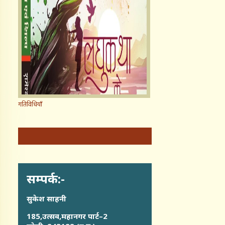
गतिविधियाँ
सम्पर्क:-
सुकेश साहनी
185,उत्सव,महानगर पार्ट–2