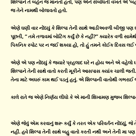
શિલ્પાને તે બહેન જ માનતો હતો
,
પણ એને સંબોધતી વખતે એ
‘
બહ
જ તેને નામથી બોલાવતો હતો.
એણે ઘણી વાર નોંધ્યું કે શિલ્પા તેની સાથે આડીઅવળી બીજી પણ ઘણ
પૂછતી
,
“ તમે તળાવમાં બોટિંગ કર્યું છે કે નહીં
?”
ક્યારેક વળી સામેથ
પિકનિક સ્પોટ પર ન જઈ શક્યા હો
,
તો હું તમને કોઈક દિવસ લઈ
એણે એ પણ નોંધ્યું કે જ્યારે પ્રહલાદ ઘરે ન હોય અને એ વહેલો 
શિલ્પાને તેની સાથે વાતો કરતી મૂકીને આસપાસ ક્યાંક ચાલી જ
તેના માટે અઘરું કામ થઈ પડતું હતું. એ શિલ્પાની વાતોથી ગભરાઈ
કાલે રાતે જ એણે નિર્ણય લીધો કે એ માની શિખામણ મુજબ શિલ્પા
એણે જેવું એમ કરવાનું શરૂ કર્યું કે તરત એક પરિવર્તન નોંધ્યું
,
જે ત
નહીં. હવે શિલ્પા તેની સાથે બહુ વાતો કરતી નથી અને તેની મા પણ 