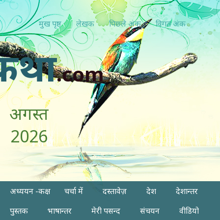
मुख पृष्ठ
लेखक
पिछ्ले अंक
विगत अंक
कथा
.com
अगस्त
2026
अध्ययन -कक्ष
चर्चा में
दस्तावेज़
देश
देशान्तर
पुस्तक
भाषान्तर
मेरी पसन्द
संचयन
वीडियो