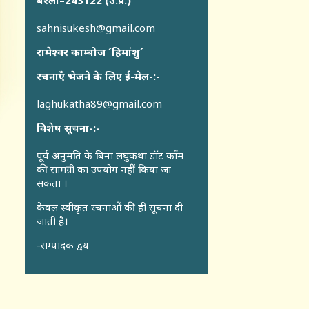
बरेली–243122 (उ.प्र.)
sahnisukesh@gmail.com
रामेश्वर काम्बोज ´हिमांशु´
रचनाएँ भेजने के लिए ई-मेल-:-
laghukatha89@gmail.com
विशेष सूचना-:-
पूर्व अनुमति के बिना लघुकथा डॉट कॉंम
की सामग्री का उपयोग नहीं किया जा
सकता ।
केवल स्वीकृत रचनाओं की ही सूचना दी
जाती है।
-सम्पादक द्वय