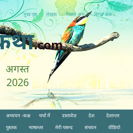
मुख पृष्ठ
लेखक
पिछ्ले अंक
विगत अंक
कथा
.com
अगस्त
2026
अध्ययन -कक्ष
चर्चा में
दस्तावेज़
देश
देशान्तर
पुस्तक
भाषान्तर
मेरी पसन्द
संचयन
वीडियो