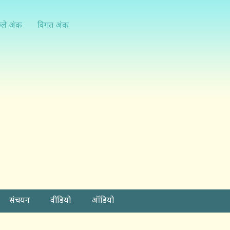
्ले अंक
विगत अंक
संचयन
वीडियो
ऑडियो