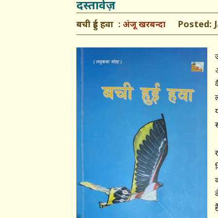
दस्तावेज़
बची हुई हवा
Posted: Ja
अंजू खरबन्दा
स
र
ह