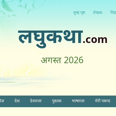
मुख पृष्ठ
लेखक
पिछ
लघुकथा
.com
अगस्त 2026
वेज़
देश
देशान्तर
पुस्तक
भाषान्तर
मेरी पसन्द