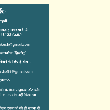
्क:-
साहनी
सव,महानगर पार्ट–2
43122 (उ.प्र.)
sukesh@gmail.com
 काम्बोज ´हिमांशु´
भेजने के लिए ई-मेल-:-
katha89@gmail.com
ूचना-:-
ुमति के बिना लघुकथा डॉट कॉंम
री का उपयोग नहीं किया जा
वीकृत रचनाओं की ही सूचना दी