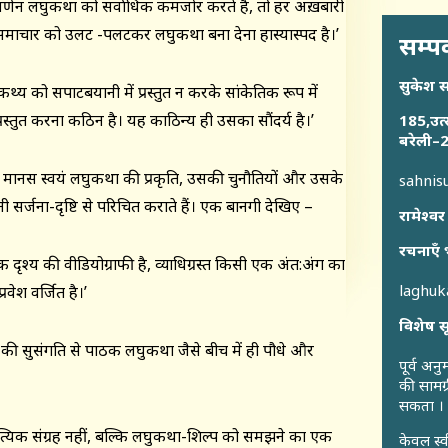
वर्णन लघुकथा को सर्वाधिक कमजोर करते है, तो हर अख़बारी
समाचार को उलट -पलटकर लघुकथा बना देना हास्यास्पद है।’
सम्पर
सुकेश 
कथ्य को सपाटबयानी में प्रस्तुत न करके सांकेतिक रूप में
्रस्तुत करना कठिन है। यह काठिन्य ही उसका सौंदर्य है।’
185,उत्
बरेली–2
श मानस स्वयं लघुकथा की प्रकृति, उसकी चुनौतियों और उसके
sahni
्जना-दृष्टि से परिचित कराते हैं। एक बानगी देखिए –
रामेश्वर
रचनाएँ 
 दृश्य की वीडियोग्राफी है, व्याधिग्रस्त किसी एक अंत:अंग का
laghu
रवेश वर्जित है।’
विशेष स
की सुसंगति से पाठक लघुकथा जैसे बीच में ही पौधे और
पूर्व अन
की सामग्
सकता ।
ित्यिक संग्रह नहीं, बल्कि लघुकथा-शिल्प को समझने का एक
केवल स्