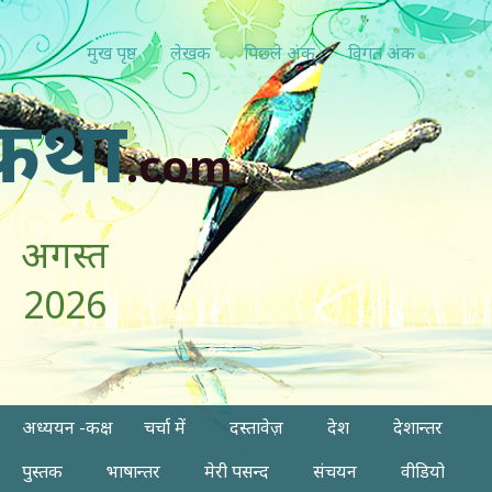
मुख पृष्ठ
लेखक
पिछ्ले अंक
विगत अंक
कथा
.com
अगस्त
2026
अध्ययन -कक्ष
चर्चा में
दस्तावेज़
देश
देशान्तर
पुस्तक
भाषान्तर
मेरी पसन्द
संचयन
वीडियो