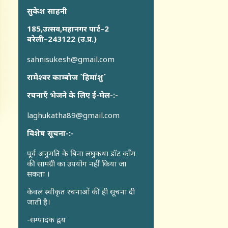
सुकेश साहनी
185,उत्सव,महानगर पार्ट–2
बरेली–243122 (उ.प्र.)
sahnisukesh@gmail.com
रामेश्वर काम्बोज ´हिमांशु´
रचनाएँ भेजने के लिए ई-मेल-:-
laghukatha89@gmail.com
विशेष सूचना-:-
पूर्व अनुमति के बिना लघुकथा डॉट कॉंम
की सामग्री का उपयोग नहीं किया जा
सकता ।
केवल स्वीकृत रचनाओं की ही सूचना दी
जाती है।
-सम्पादक द्वय