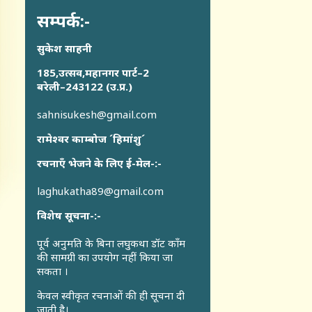
सम्पर्क:-
सुकेश साहनी
185,उत्सव,महानगर पार्ट–2
बरेली–243122 (उ.प्र.)
sahnisukesh@gmail.com
रामेश्वर काम्बोज ´हिमांशु´
रचनाएँ भेजने के लिए ई-मेल-:-
laghukatha89@gmail.com
विशेष सूचना-:-
पूर्व अनुमति के बिना लघुकथा डॉट कॉंम
की सामग्री का उपयोग नहीं किया जा
सकता ।
केवल स्वीकृत रचनाओं की ही सूचना दी
जाती है।