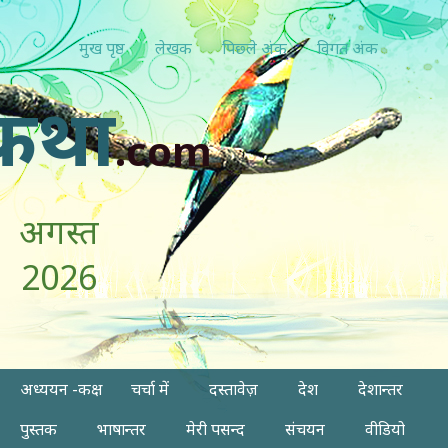
मुख पृष्ठ
लेखक
पिछ्ले अंक
विगत अंक
कथा
.com
अगस्त
2026
अध्ययन -कक्ष
चर्चा में
दस्तावेज़
देश
देशान्तर
पुस्तक
भाषान्तर
मेरी पसन्द
संचयन
वीडियो