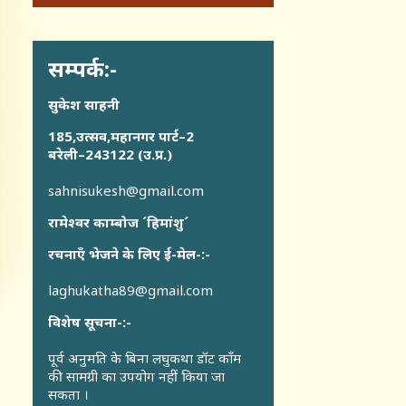
सम्पर्क:-
सुकेश साहनी
185,उत्सव,महानगर पार्ट–2
बरेली–243122 (उ.प्र.)
sahnisukesh@gmail.com
रामेश्वर काम्बोज ´हिमांशु´
रचनाएँ भेजने के लिए ई-मेल-:-
laghukatha89@gmail.com
विशेष सूचना-:-
पूर्व अनुमति के बिना लघुकथा डॉट कॉंम
की सामग्री का उपयोग नहीं किया जा
सकता ।