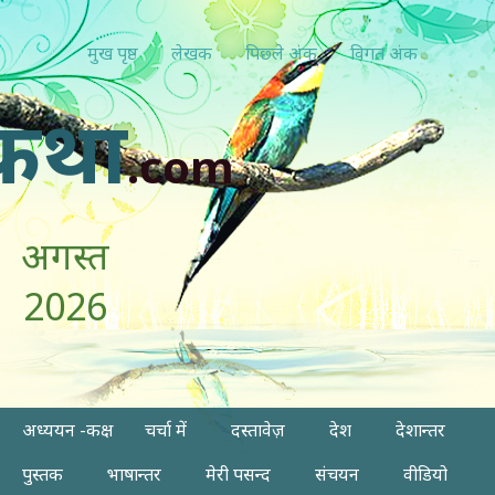
मुख पृष्ठ
लेखक
पिछ्ले अंक
विगत अंक
कथा
.com
अगस्त
2026
अध्ययन -कक्ष
चर्चा में
दस्तावेज़
देश
देशान्तर
पुस्तक
भाषान्तर
मेरी पसन्द
संचयन
वीडियो