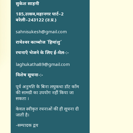
सुकेश साहनी
185,उत्सव,महानगर पार्ट–2
बरेली–243122 (उ.प्र.)
sahnisukesh@gmail.com
रामेश्वर काम्बोज ´हिमांशु´
रचनाएँ भेजने के लिए ई-मेल-:-
laghukatha89@gmail.com
विशेष सूचना-:-
पूर्व अनुमति के बिना लघुकथा डॉट कॉंम
की सामग्री का उपयोग नहीं किया जा
सकता ।
केवल स्वीकृत रचनाओं की ही सूचना दी
जाती है।
-सम्पादक द्वय