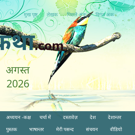
मुख पृष्ठ
लेखक
पिछ्ले अंक
विगत अंक
कथा
.com
अगस्त
2026
अध्ययन -कक्ष
चर्चा में
दस्तावेज़
देश
देशान्तर
पुस्तक
भाषान्तर
मेरी पसन्द
संचयन
वीडियो