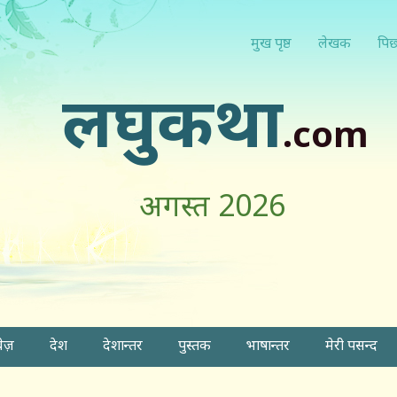
मुख पृष्ठ
लेखक
पिछ
लघुकथा
.com
अगस्त 2026
वेज़
देश
देशान्तर
पुस्तक
भाषान्तर
मेरी पसन्द