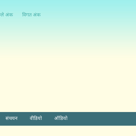
्ले अंक
विगत अंक
संचयन
वीडियो
ऑडियो