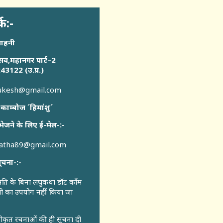
्क:-
साहनी
सव,महानगर पार्ट–2
43122 (उ.प्र.)
sukesh@gmail.com
 काम्बोज ´हिमांशु´
भेजने के लिए ई-मेल-:-
katha89@gmail.com
ूचना-:-
ुमति के बिना लघुकथा डॉट कॉंम
री का उपयोग नहीं किया जा
वीकृत रचनाओं की ही सूचना दी