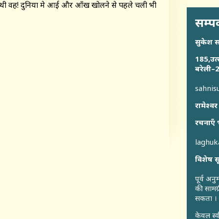
थी वह! दुनिया मे आई और आँख खोलने से पहले चली भी
सम्पर
सुकेश 
185,उत्
बरेली–2
sahni
रामेश्वर
रचनाएँ 
laghu
विशेष स
पूर्व अन
की सामग्
सकता ।
केवल स्