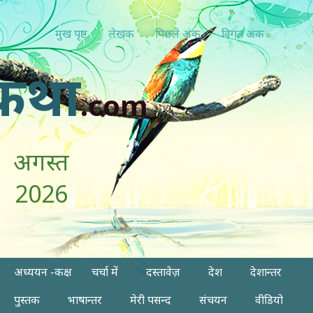
मुख पृष्ठ
लेखक
पिछ्ले अंक
विगत अंक
कथा
.com
अगस्त
2026
अध्ययन -कक्ष
चर्चा में
दस्तावेज़
देश
देशान्तर
पुस्तक
भाषान्तर
मेरी पसन्द
संचयन
वीडियो