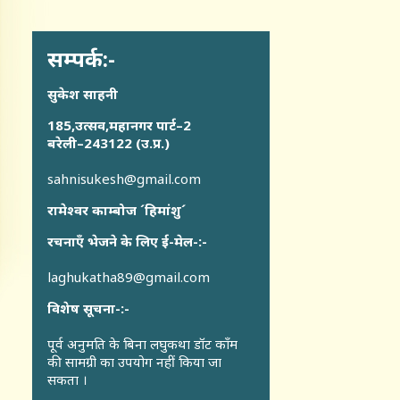
सम्पर्क:-
सुकेश साहनी
185,उत्सव,महानगर पार्ट–2
बरेली–243122 (उ.प्र.)
sahnisukesh@gmail.com
रामेश्वर काम्बोज ´हिमांशु´
रचनाएँ भेजने के लिए ई-मेल-:-
laghukatha89@gmail.com
विशेष सूचना-:-
पूर्व अनुमति के बिना लघुकथा डॉट कॉंम
की सामग्री का उपयोग नहीं किया जा
सकता ।