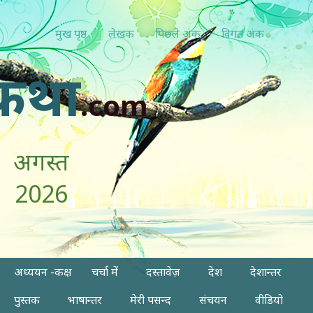
मुख पृष्ठ
लेखक
पिछ्ले अंक
विगत अंक
कथा
.com
अगस्त
2026
अध्ययन -कक्ष
चर्चा में
दस्तावेज़
देश
देशान्तर
पुस्तक
भाषान्तर
मेरी पसन्द
संचयन
वीडियो