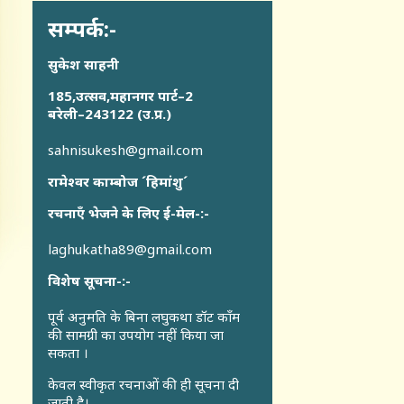
सम्पर्क:-
सुकेश साहनी
185,उत्सव,महानगर पार्ट–2
बरेली–243122 (उ.प्र.)
sahnisukesh@gmail.com
रामेश्वर काम्बोज ´हिमांशु´
रचनाएँ भेजने के लिए ई-मेल-:-
laghukatha89@gmail.com
विशेष सूचना-:-
पूर्व अनुमति के बिना लघुकथा डॉट कॉंम
की सामग्री का उपयोग नहीं किया जा
सकता ।
केवल स्वीकृत रचनाओं की ही सूचना दी
जाती है।