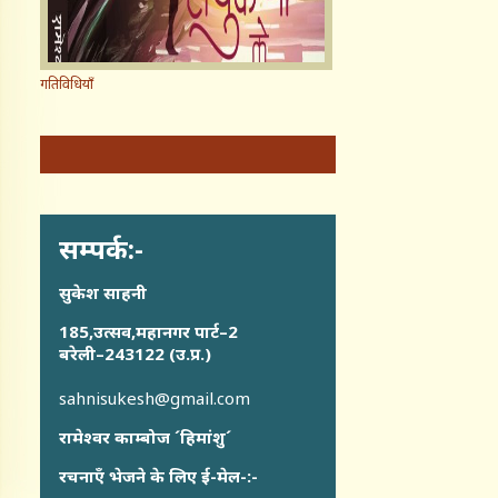
गतिविधियाँ
सम्पर्क:-
सुकेश साहनी
185,उत्सव,महानगर पार्ट–2
बरेली–243122 (उ.प्र.)
sahnisukesh@gmail.com
रामेश्वर काम्बोज ´हिमांशु´
रचनाएँ भेजने के लिए ई-मेल-:-