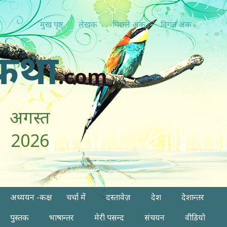
मुख पृष्ठ
लेखक
पिछ्ले अंक
विगत अंक
कथा
.com
अगस्त
2026
अध्ययन -कक्ष
चर्चा में
दस्तावेज़
देश
देशान्तर
पुस्तक
भाषान्तर
मेरी पसन्द
संचयन
वीडियो